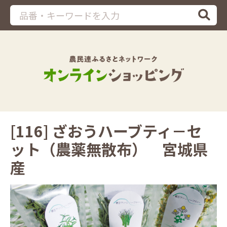
[116] ざおうハーブティ－セ
ット（農薬無散布） 宮城県
産