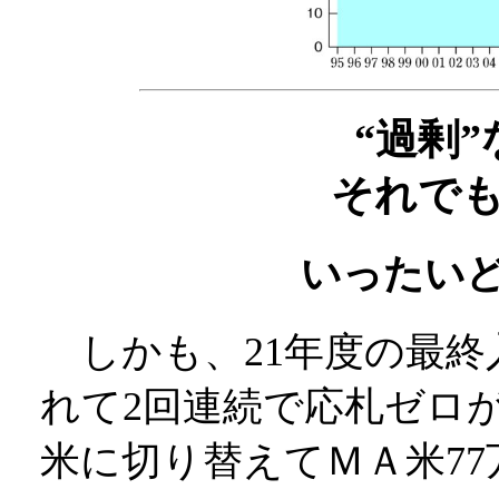
“過剰
それで
いったい
しかも、21年度の最終
れて2回連続で応札ゼロ
米に切り替えてＭＡ米7