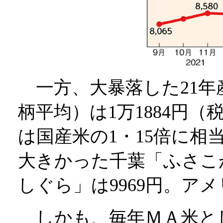
一方、大暴落した21年
柄平均）は1万1884円
は国産米の1・15倍に相
大きかった千葉「ふさこが
しぐら」は9969円。ア
しかも、毎年ＭＡ米とし