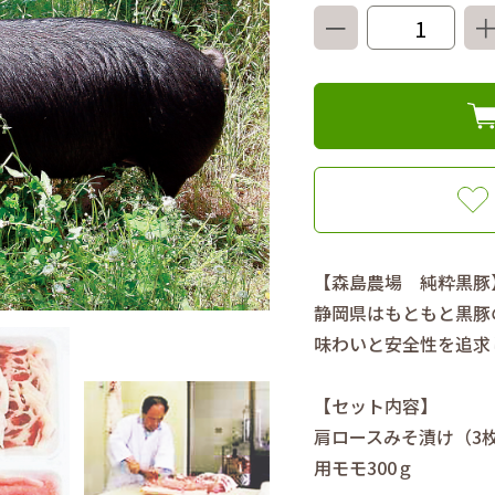
－
【森島農場 純粋黒豚
静岡県はもともと黒豚
味わいと安全性を追求
【セット内容】
肩ロースみそ漬け（3枚
用モモ300ｇ