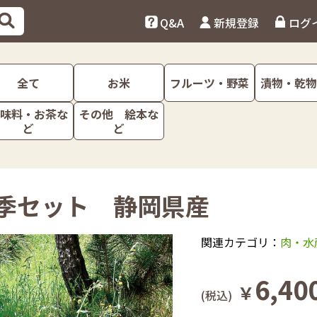
Q&A
新規登録
ログ
全て
お米
フルーツ・野菜
漬物・乾物
味料・お茶な
その他 絵本な
ど
ど
26夏季セット 静岡県産
関連カテゴリ：
肉・水
6,40
￥
(税込)