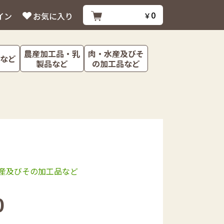
0
イン
お気に入り
￥
農産加工品・乳
肉・水産及びそ
など
製品など
の加工品など
産及びその加工品など
0