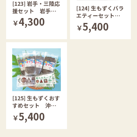
[123] 岩手・三陸応
[124] 生もずくバラ
援セット 岩手県
エティーセット
産
4,300
￥
沖縄県産
5,400
￥
[125] 生もずくおす
すめセット 沖縄
県産
5,400
￥