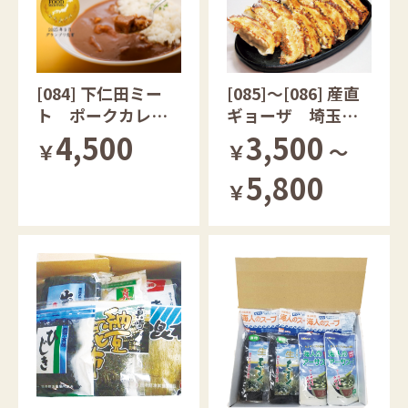
[085]～[086] 産直
[084] 下仁田ミー
ギョーザ 埼玉県
ト ポークカレ
産香り豚使用
ー 群馬県産
3,500
4,500
￥
～
￥
5,800
￥