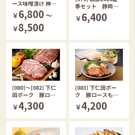
ース味噌漬け 神奈
季セット 静岡県
川県産
6,800
産
6,400
￥
～
￥
8,500
￥
[080]～[082] 下仁
[083] 下仁田ポー
田ポーク 豚ロー
ク 豚ロースもろ
ス肉 群馬県産
み味噌漬け／しも
4,300
4,200
￥
￥
にた肉焼売