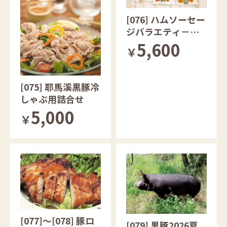
[076] ハムソーセー
ジバラエティ－セ
ット５種類
5,600
￥
[075] 耶馬溪黒豚冷
しゃぶ用詰合せ
5,000
￥
[077]～[078] 豚ロ
[079] 黒豚2026夏