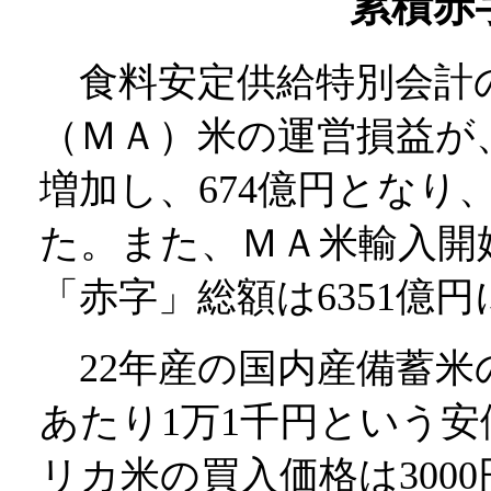
累積赤字
食料安定供給特別会計の
（ＭＡ）米の運営損益が、
増加し、674億円となり
た。また、ＭＡ米輸入開始以
「赤字」総額は6351億
22年産の国内産備蓄米
あたり1万1千円という
リカ米の買入価格は300