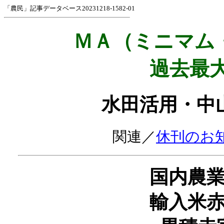
「農民」記事データベース20231218-1582-01
ＭＡ（ミニマム
過去最大
水田活用・中
関連／
休刊のお
国内農
輸入米