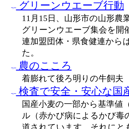
グリーンウエーブ行動
11月15日、山形市の山形
グリーンウエーブ集会を開催
連加盟団体・県食健連からは
た。
農のこころ
着膨れて後ろ明りの牛飼夫
検査で安全・安心な国
国産小麦の一部から基準値（
ル（赤かび病によるかび毒
道されています。それにと