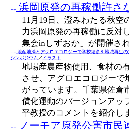
浜岡原発の再稼働許さ
11月19日、澄みわたる秋
力浜岡原発の再稼働に反対
集会inしずおか」が開催され
地産地消とアグロエコロジーで学校給食を地域再生の力
シンポジウム
／
イラスト
地場産農産物使用、食材の
させ、アグロエコロジーで
がっています。千葉県佐倉
償化運動のバージョンアッ
平教授のコメントを紹介し
ノーモア原発公害市民