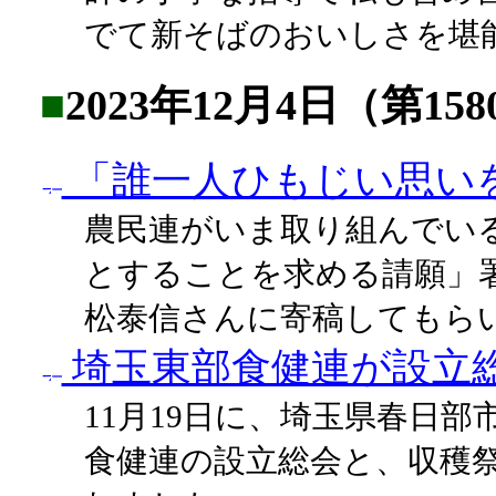
でて新そばのおいしさを堪
■
2023年12月4日（第15
「誰一人ひもじい思い
農民連がいま取り組んでい
とすることを求める請願」
松泰信さんに寄稿してもら
埼玉東部食健連が設立
11月19日に、埼玉県春日
食健連の設立総会と、収穫祭