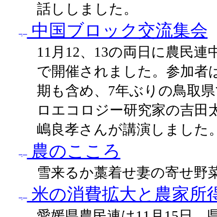
話ししました。
中国ブロック交流集会
11月12、13の両日に農民
で開催されました。参加者は
期も含め、7年ぶりの鳥取
ロエコロジー研究家の吉田
嶋良孝さんが講演しました
農のこころ
雪来るか藁着せ妻の寄せ野
米の消費拡大と農家所
愛媛県農民連は11月15日