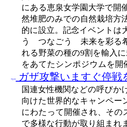
にある恵泉女学園大学で開
然堆肥のみでの自然栽培方
的に設立。記念イベントは
う つなごう 未来を彩る
れる野菜の種の9割を輸入
をあてたシンポジウムを開
ガザ攻撃いますぐ停戦
国連女性機関などの呼びか
向けた世界的なキャンペーンが
にわたって開催され、そのス
で多様な行動が取り組まれ