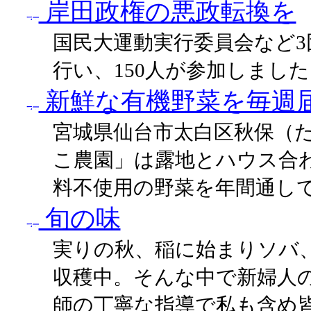
岸田政権の悪政転換を
国民大運動実行委員会など3
行い、150人が参加しました
新鮮な有機野菜を毎週
宮城県仙台市太白区秋保（
こ農園」は露地とハウス合わ
料不使用の野菜を年間通し
旬の味
実りの秋、稲に始まりソバ
収穫中。そんな中で新婦人
師の丁寧な指導で私も含め