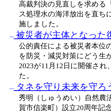
高裁判決の見直しを求める
ス処理水の海洋放出を直ち
施しました。
被災者が主体となった
公的責任による被災者本位
を防災・減災対策にどう生
2023が11月12日に開催
た。
タネを守り未来を守ろ
秀明（しゅうめい）自然農
賀市信楽町）設立20周年記念