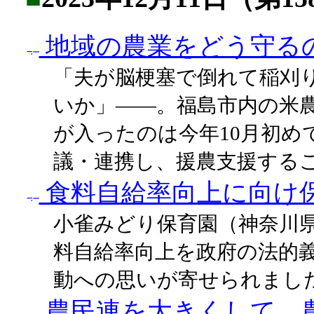
地域の農業をどう守る
「夫が脳梗塞で倒れて稲刈
いか」――。福島市内の米
が入ったのは今年10月初め
議・連携し、援農支援する
食料自給率向上に向け
小雀みどり保育園（神奈川
料自給率向上を政府の法的
動への思いが寄せられまし
農民連を大きくして、