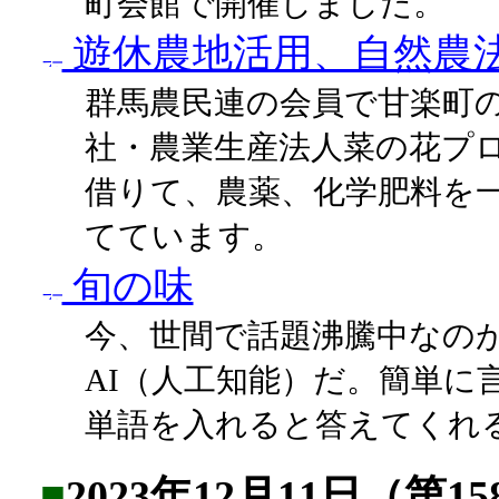
町会館で開催しました。
遊休農地活用、自然農
群馬農民連の会員で甘楽町
社・農業生産法人菜の花プ
借りて、農薬、化学肥料を
てています。
旬の味
今、世間で話題沸騰中なの
AI（人工知能）だ。簡単に
単語を入れると答えてくれ
■
2023年12月11日（第1