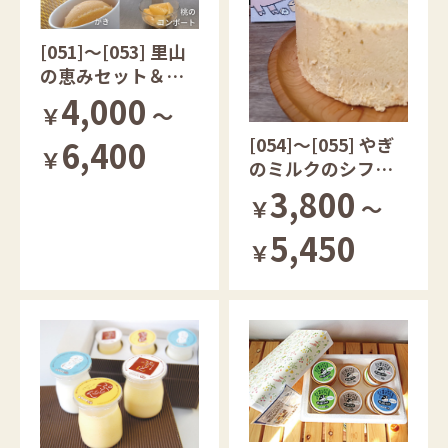
[051]～[053] 里山
の恵みセット＆も
ぎたてシャーベッ
4,000
￥
～
ト
[054]～[055] やぎ
6,400
￥
のミルクのシフォ
ンケーキ
3,800
￥
～
5,450
￥