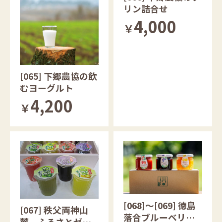
リン詰合せ
4,000
￥
[065] 下郷農協の飲
むヨーグルト
4,200
￥
[068]～[069] 徳島
[067] 秩父両神山
落合ブルーベリー
麓 ふるさとゼリ