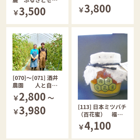
園のジャム
3,800
ー
3,500
￥
￥
[070]～[071] 酒井
農園 人と自然
のさかいです
2,800
￥
～
[113] 日本ミツバチ
3,980
￥
（百花蜜） 福島
県
4,100
￥