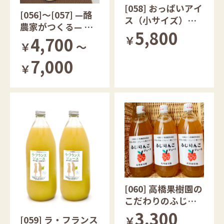
[058] おっぱいアイ
[056]～[057] —酪
ス（小サイズ）
農家がつくる— 手
静岡県産
5,800
づくりプリン 静
￥
4,700
￥
～
岡県産
7,000
￥
[060] 高橋果樹園の
こだわりのふじり
んごジュース
3,300
[059] ラ・フランス
￥