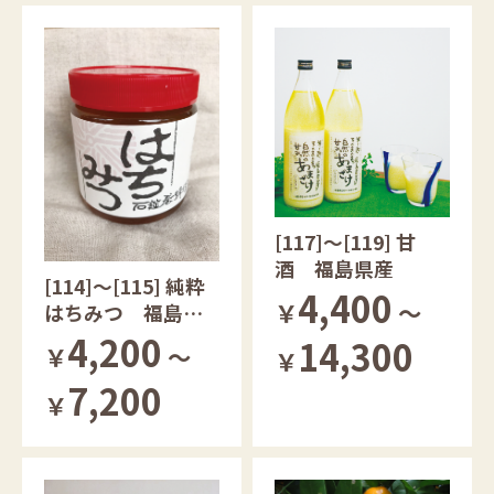
[117]～[119] 甘
酒 福島県産
[114]～[115] 純粋
4,400
￥
～
はちみつ 福島県
産
4,200
14,300
￥
～
￥
7,200
￥