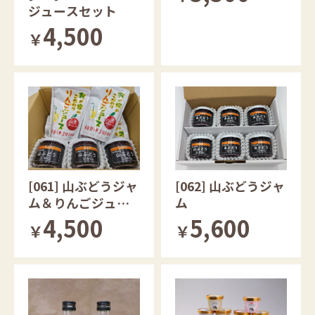
ジュースセット
4,500
￥
[061] 山ぶどうジャ
[062] 山ぶどうジャ
ム＆りんごジュー
ム
スセット
4,500
5,600
￥
￥