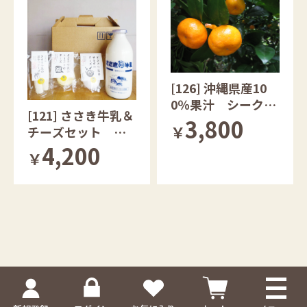
[126] 沖縄県産10
0％果汁 シークヮ
[121] ささき牛乳＆
ーサー青切り・完
3,800
￥
チーズセット 福
熟セット
島県産
4,200
￥