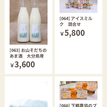
[064] アイスミル
ク 詰合せ
5,800
￥
[063] お山そだちの
あま酒 大分県産
3,600
￥
[066] 下郷農協のプ