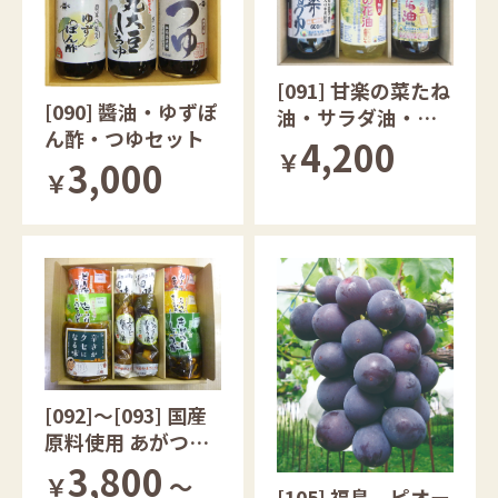
[091] 甘楽の菜たね
[090] 醬油・ゆずぽ
油・サラダ油・し
ん酢・つゆセット
ょうゆギフト 群
4,200
￥
3,000
馬県産
￥
[092]～[093] 国産
原料使用 あがつま
の漬物セット
3,800
￥
～
[105] 福島 ピオー