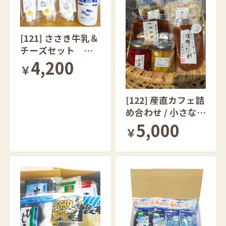
[121] ささき牛乳＆
チーズセット 福
島県産
4,200
￥
[122] 産直カフェ詰
め合わせ / 小さな惣
菜屋さんの詰め合
5,000
￥
わせ