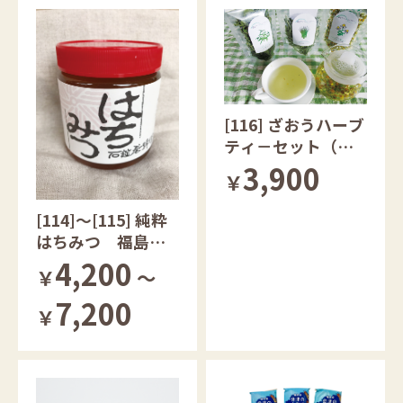
[116] ざおうハーブ
ティ－セット（農
薬無散布） 宮城
3,900
￥
県産
[114]～[115] 純粋
はちみつ 福島県
産
4,200
￥
～
7,200
￥