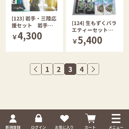
[123] 岩手・三陸応
[124] 生もずくバラ
援セット 岩手県
エティーセット
産
4,300
￥
沖縄県産
5,400
￥
1
2
3
4
新規登録
ログイン
お気に入り
カート
メニュー