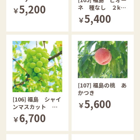
5,200
ネ 種なし ２kg
￥
（４～６房）
5,400
￥
[107] 福島の桃 あ
かつき
[106] 福島 シャイ
5,600
￥
ンマスカット ２k
g ４房～６房
6,700
￥