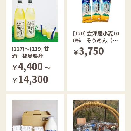
[120] 会津産小麦10
0％ そうめん（１
２袋）
3,750
[117]～[119] 甘
￥
酒 福島県産
4,400
￥
～
14,300
￥