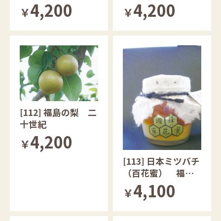
4,200
4,200
￥
￥
[112] 福島の梨 二
十世紀
4,200
￥
[113] 日本ミツバチ
（百花蜜） 福島
県
4,100
￥