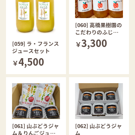
[060] 高橋果樹園の
こだわりのふじり
んごジュース
3,300
[059] ラ・フランス
￥
ジュースセット
4,500
￥
[061] 山ぶどうジャ
[062] 山ぶどうジャ
ム＆りんごジュー
ム