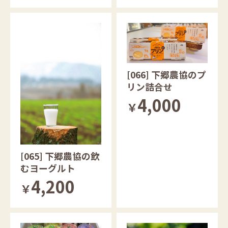
[066] 下郷農協のプ
リン詰合せ
4,000
￥
[065] 下郷農協の飲
むヨーグルト
4,200
￥