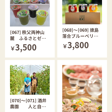
[068]～[069] 徳島
[067] 秩父両神山
落合ブルーベリー
麓 ふるさとゼリ
園のジャム
3,800
ー
3,500
￥
￥
[070]～[071] 酒井
農園 人と自然