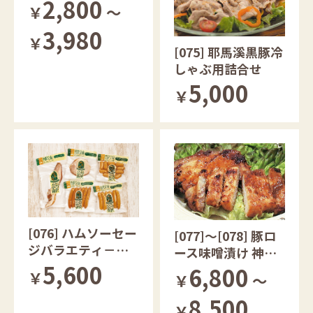
のさかいです
2,800
￥
～
3,980
￥
[075] 耶馬溪黒豚冷
しゃぶ用詰合せ
5,000
￥
[076] ハムソーセー
[077]～[078] 豚ロ
ジバラエティ－セ
ース味噌漬け 神奈
ット５種類
5,600
川県産
6,800
￥
￥
～
8,500
￥