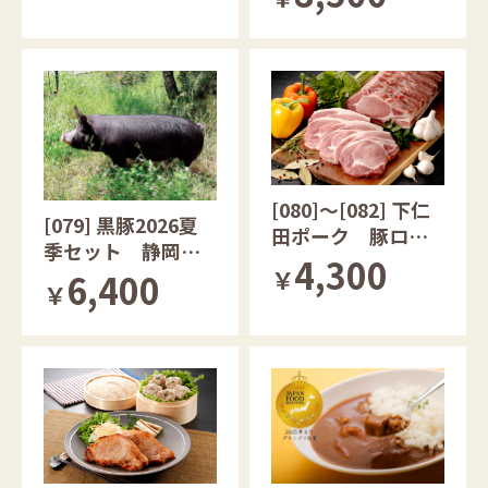
[080]～[082] 下仁
[079] 黒豚2026夏
田ポーク 豚ロー
季セット 静岡県
ス肉 群馬県産
4,300
産
￥
6,400
￥