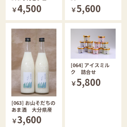
スセット
4,500
5,600
￥
￥
[064] アイスミル
ク 詰合せ
5,800
￥
[063] お山そだちの
あま酒 大分県産
3,600
￥