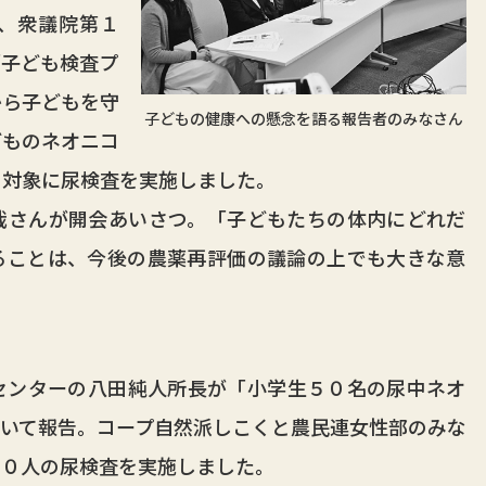
、衆議院第１
「子ども検査プ
から子どもを守
子どもの健康への懸念を語る報告者のみなさん
どものネオニコ
を対象に尿検査を実施しました。
さんが開会あいさつ。「子どもたちの体内にどれだ
ることは、今後の農薬再評価の議論の上でも大きな意
ンターの八田純人所長が「小学生５０名の尿中ネオ
いて報告。コープ自然派しこくと農民連女性部のみな
５０人の尿検査を実施しました。