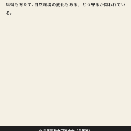
蝌蚪も育たず､自然環境の変化もある。どう守るか問われてい
る。
© 農民運動全国連合会（農民連）