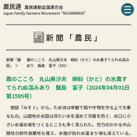
農民連
農民運動全国連合会
Japan Family Farmers Movement "NOUMINREN"
新聞「農民」
新聞「農
農のこころ 丸山美沙夫 蝌蚪（かと）の水農すてられぬ温み
民」
あり 飯島 富子（202…
農のこころ 丸山美沙夫 蝌蚪（かと）の水農す
てられぬ温みあり 飯島 富子（2024年04月01日
第1595号）
俳誌『みすゞ』から。ため池は旱魃で稲や作物を守る上で大事
なもの。山間地の水田は冷たい水を温めて冷害を防ぐ、水口に小
さい水溜め場をつくるところも多く見られた。労力のかかる中山
間地の耕作放棄地も増え、水路が枯れ水溜まり場も消えている｡