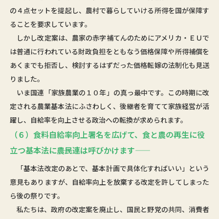
の４点セットを提起し、農村で暮らしていける所得を国が保障す
ることを要求しています。
しかし改定案は、農家の赤字補てんのためにアメリカ・ＥＵで
は普通に行われている財政負担をともなう価格保障や所得補償を
あくまでも拒否し、検討するはずだった価格転嫁の法制化も見送
りました。
いま国連「家族農業の１０年」の真っ最中です。この時期に改
定される農業基本法にふさわしく、後継者を育てて家族経営が活
躍し、自給率を向上させる政治への転換が求められます。
（６）食料自給率向上署名を広げて、食と農の再生に役
立つ基本法に――農民連は呼びかけます――
「基本法改定のあとで、基本計画で具体化すればいい」という
意見もありますが、自給率向上を放棄する改定を許してしまった
ら後の祭りです。
私たちは、政府の改定案を廃止し、国民と野党の共同、消費者