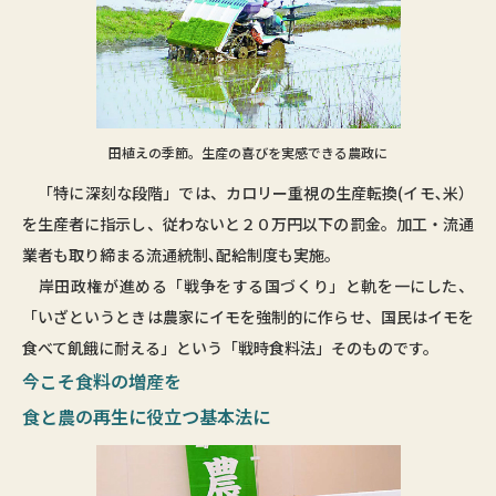
田植えの季節。生産の喜びを実感できる農政に
「特に深刻な段階」では、カロリー重視の生産転換(イモ､米）
を生産者に指示し、従わないと２０万円以下の罰金。加工・流通
業者も取り締まる流通統制､配給制度も実施｡
岸田政権が進める「戦争をする国づくり」と軌を一にした、
「いざというときは農家にイモを強制的に作らせ、国民はイモを
食べて飢餓に耐える」という「戦時食料法」そのものです。
今こそ食料の増産を
食と農の再生に役立つ基本法に