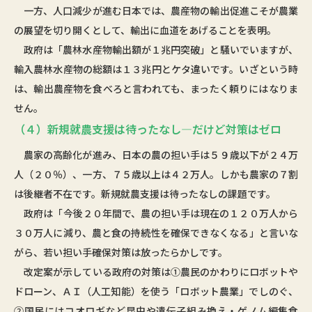
一方、人口減少が進む日本では、農産物の輸出促進こそが農業
の展望を切り開くとして、輸出に血道をあげることを表明。
政府は「農林水産物輸出額が１兆円突破」と騒いでいますが、
輸入農林水産物の総額は１３兆円とケタ違いです。いざという時
は、輸出農産物を食べろと言われても、まったく頼りにはなりま
せん。
（４）新規就農支援は待ったなし―だけど対策はゼロ
農家の高齢化が進み、日本の農の担い手は５９歳以下が２４万
人（２０％）、一方、７５歳以上は４２万人。しかも農家の７割
は後継者不在です。新規就農支援は待ったなしの課題です。
政府は「今後２０年間で、農の担い手は現在の１２０万人から
３０万人に減り、農と食の持続性を確保できなくなる」と言いな
がら、若い担い手確保対策は放ったらかしです。
改定案が示している政府の対策は①農民のかわりにロボットや
ドローン、ＡＩ（人工知能）を使う「ロボット農業」でしのぐ、
②国民にはコオロギなど昆虫や遺伝子組み換え・ゲノム編集食