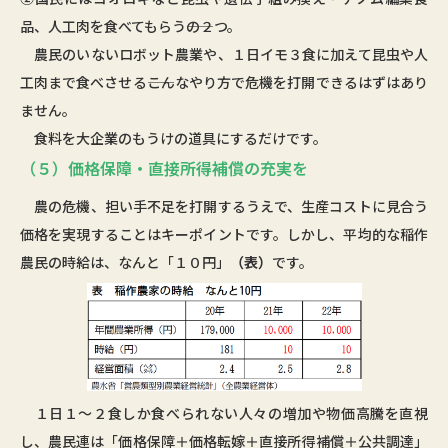
品、人工肉を食べてもらう――の２つ。
農民のいないロボット農業や、１日イモ３食に加えて昆虫や人
工肉まで食べさせる――こんなやり方で危機を打開できるはずはあり
ません。
食料を大企業のもうけの道具にするだけです。
（５）価格保障・直接所得補償の充実を
農の危機、担い手不足を打開するうえで、生産コストに見合う
価格を実現することはキーポイントです。しかし、平均的な稲作
農民の時給は、なんと「１０円」
（表）
です。
１日１～２食しか食べられない人々の増加や物価高騰を直視
し、農民連は「価格保障＋価格転嫁＋直接所得補償＋公共調達」