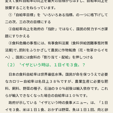
変えて食料自給率の向上を最大の目標からはずし、自給率向上を
放棄することをねらっています。
①「自給率目標」を〝いろいろある指標〟の一つに格下げして
二の次、三の次の目標にする
②自給率向上を政府の「指針」ではなく、国民の努力すべき課
題にすりかえる
③食料危機の事態には、有事食料法案（食料供給困難事態対策
法案)で､罰則をふりかざして農民に作物転換（花・牧草からイモ
へ）、国民には食料の「割り当て・配給」を押しつける
（２）〝イザという時は、１日イモ３食〟？
日本の食料自給率は世界最低水準。国民が命を保つうえで必要
なカロリー自給率は名目上３８％ですが、農業生産に必要な肥
料、飼料、野菜の種子、石油の９０％前後は輸入依存です。これ
らが輸入できなくなった場合の自給率は１０％です。
政府が示している〝イザという時の食事メニュー〟は、「１日
イモ３食、米は１日１食、おかずは野菜、魚は１日１回、肉と卵