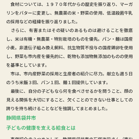
食材については、１９７０年代からの歴史を振り返り、マーガ
リンをバターに変更し、無農薬の米・野菜の使用、低温殺菌牛乳
の採用などの経緯を振り返りました。
さらに、有害またはその疑いのあるものは避けることを徹底
し、米は有機・無農薬・特別栽培のものを優先。パン・麺は国産
小麦。非遺伝子組み換え飼料、抗生物質不投与の国産鶏卵を使用
し、野菜も市内産を優先的に、乾物も添加物無添加のものの使用
を基準としています。
市は、市内産野菜の採用と生産者の紹介に尽力。献立も週５日
のうち米飯３回、パン１回、麺１回提供しています。
最後に、自分の子どもなら何を食べさせるかを問うこと、顔の
見える関係を大切にすること、欠くことのできない仕事としての
誇りを持ち続けることなどを強調してまとめました。
静岡県袋井市
子どもの健康を支える給食とは