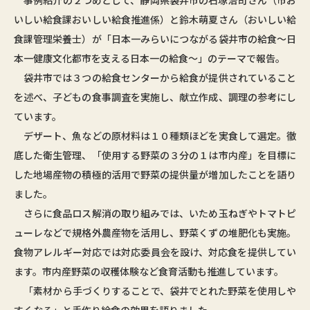
事例紹介の２つめとして、静岡県袋井市の石塚浩司さん（市お
いしい給食課おいしい給食推進係）と鈴木萌夏さん（おいしい給
食課管理栄養士）が「日本一みらいにつながる袋井市の給食～日
本一健康文化都市を支える日本一の給食～」のテーマで報告。
袋井市では３つの給食センターから給食が提供されていること
を述べ、子どもの食事調査を実施し、献立作成、調理の参考にし
ています。
デザート、魚などの原材料は１０種類ほどを実食して選定。徹
底した衛生管理、「使用する野菜の３分の１は市内産」を目標に
した地場産物の積極的活用で野菜の提供量が増加したことを語り
ました。
さらに食品ロス解消の取り組みでは、いため玉ねぎやトマトピ
ューレなどで規格外農産物を活用し、野菜くずの堆肥化も実施。
食物アレルギー対応では対応委員会を設け、対応食を提供してい
ます。市内産野菜の収穫体験など食育活動も推進しています。
「素材から手づくりすることで、袋井でとれた野菜を使用しや