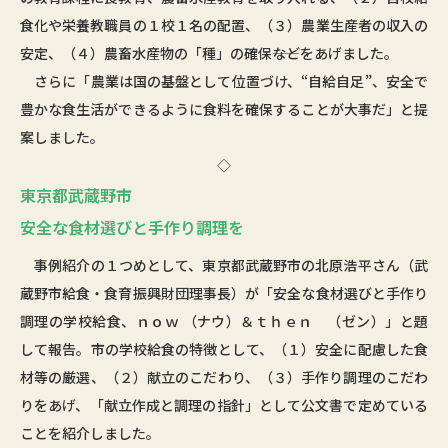
食化や栄養教職員の１校１名の配置、（３）農業生産者の収入の
安定、（４）農畜水産物の「種」の確保――などをあげました。
さらに「農業は国の基盤として位置づけ、“自給自足”、安全で
豊かな食生活ができるように食料を確保することが大事だ」と提
案しました。
◇
東京都武蔵野市
安全な食材選びと手作り調理を
事例紹介の１つめとして、東京都武蔵野市の北原浩平さん（武
蔵野市給食・食育振興財団理事長）が「安全な食材選びと手作り
調理の学校給食、ｎｏｗ （ナウ）＆ｔｈｅｎ （ゼン）」と題
して報告。市の学校給食の特徴として、（１）安全に配慮した食
材等の厳選、（２）献立のこだわり、（３）手作り調理のこだわ
りをあげ、「献立作成と調理の指針」として公文書で定めている
ことを紹介しました。