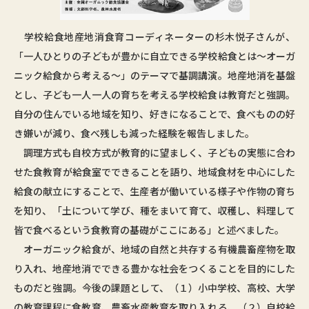
学校給食地産地消食育コーディネーターの杉木悦子さんが、
「一人ひとりの子どもが豊かに自立できる学校給食とは～オーガ
ニック給食から考える～」のテーマで基調講演。地産地消を基盤
とし、子ども一人一人の育ちを考える学校給食は教育だと強調。
自分の住んでいる地域を知り、好きになることで、食べものの好
き嫌いが減り、食べ残しも減った経験を報告しました。
調理方式も自校方式が教育的に望ましく、子どもの実態に合わ
せた食教育が給食室でできることを語り、地域食材を中心にした
給食の献立にすることで、生産者が働いている様子や作物の育ち
を知り、「土について学び、種をまいて育て、収穫し、料理して
皆で食べるという食教育の基礎がここにある」と述べました。
オーガニック給食が、地域の自然と共存する有機農畜産物を取
り入れ、地産地消でできる豊かな社会をつくることを目的にした
ものだと強調。今後の課題として、（１）小中学校、高校、大学
の教育課程に食教育、農畜水産教育を取り入れる、（２）自校給