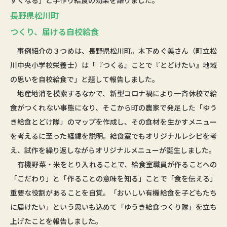
すくなる」と手作り給食の効果を語りました。
長野県松川町
つくり、届ける自校給食
事例紹介の３つめは、長野県松川町。木下めぐ美さん（町立松
川中央小学校栄養士）は「『つくる』ことで『とどけたい』地域
の思いを自校給食で」と題して報告しました。
地産地消を模索するなかで、新型コロナ禍により一斉休校で給
食がつくれない事態になり、そこから町の農家で発足した「ゆう
き給食とどけ隊」のマップを作成し、その食材を生かすメニュー
を考えるに至った経緯を説明。給食室でもオリジナルレシピを考
え、試作を繰り返しながらオリジナルメニューが誕生しました。
有機野菜・米をとり入れることで、給食室職員が作ることへの
「こだわり」と「作ることの意味を知る」ことで「食を伝える」
重要な役割があることを自覚。「おいしい有機給食を子どもたち
に届けたい」という思いも込めて「ゆうき給食つくり隊」を立ち
上げたことを報告しました。