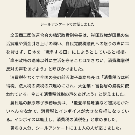
シールアンケートで対話しました
全国商工団体連合会の橋沢政貴副会長は、岸田政権が国民の生
活擁護や賃金引き上げの願い、自民党脱税議員への怒りの声に耳
を貸さず、日本を「戦争する国」にしようとしていると指摘。
「岸田政権の退陣以外に生活を守ることはできない。消費税増税
反対の声をあげよう」と呼びかけました。
消費税をなくす全国の会の前沢淑子事務局長は「消費税収は所
得税、法人税の減税の穴埋めにされ、大企業・富裕層の減税に使
われている。今こそ消費税減税の声をあげよう」と訴えました。
農民連の藤原麻子事務局長は、「能登半島地震など被災地がた
いへんななかで、消費税とインボイスが大きな負担になってい
る。インボイスは廃止し、消費税の減税を」と求めました。
署名８人分、シールアンケートに１１人の人が応じました。