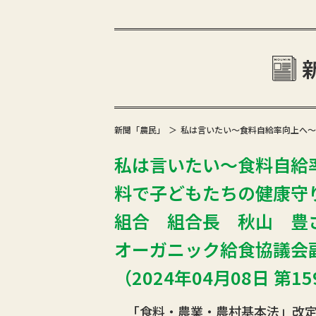
新聞「農民」
私は言いたい～食料自給率向上へ～
私は言いたい～食料自給
料で子どもたちの健康守
組合 組合長 秋山 豊
オーガニック給食協議会
（2024年04月08日 第1
「食料・農業・農村基本法」改定