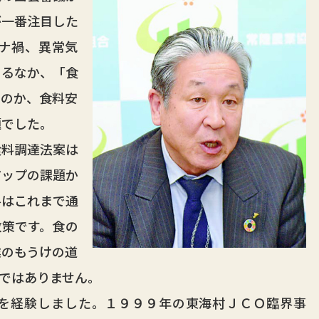
が一番注目した
ナ禍、異常気
まるなか、「食
るのか、食料安
題でした。
料調達法案は
アップの課題か
料はこれまで通
政策です。食の
業のもうけの道
ではありません。
を経験しました。１９９９年の東海村ＪＣＯ臨界事