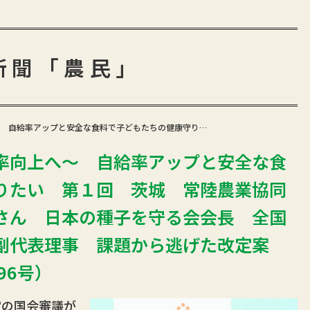
新聞「農民」
 自給率アップと安全な食料で子どもたちの健康守り…
率向上へ～ 自給率アップと安全な食
りたい 第１回 茨城 常陸農業協同
さん 日本の種子を守る会会長 全国
副代表理事 課題から逃げた改定案
596号）
の国会審議が