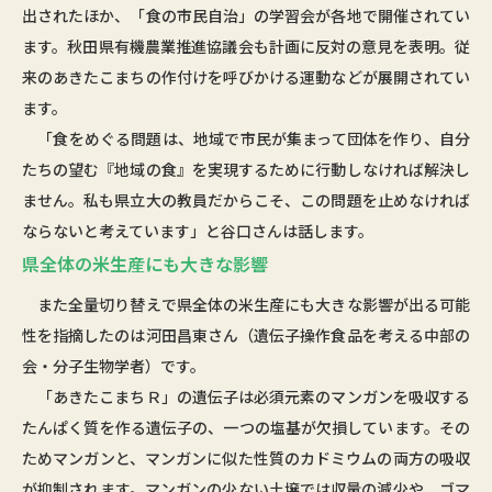
出されたほか、「食の市民自治」の学習会が各地で開催されてい
ます。秋田県有機農業推進協議会も計画に反対の意見を表明。従
来のあきたこまちの作付けを呼びかける運動などが展開されてい
ます。
「食をめぐる問題は、地域で市民が集まって団体を作り、自分
たちの望む『地域の食』を実現するために行動しなければ解決し
ません。私も県立大の教員だからこそ、この問題を止めなければ
ならないと考えています」と谷口さんは話します。
県全体の米生産にも大きな影響
また全量切り替えで県全体の米生産にも大きな影響が出る可能
性を指摘したのは河田昌東さん（遺伝子操作食品を考える中部の
会・分子生物学者）です。
「あきたこまちＲ」の遺伝子は必須元素のマンガンを吸収する
たんぱく質を作る遺伝子の、一つの塩基が欠損しています。その
ためマンガンと、マンガンに似た性質のカドミウムの両方の吸収
が抑制されます。マンガンの少ない土壌では収量の減少や、ゴマ