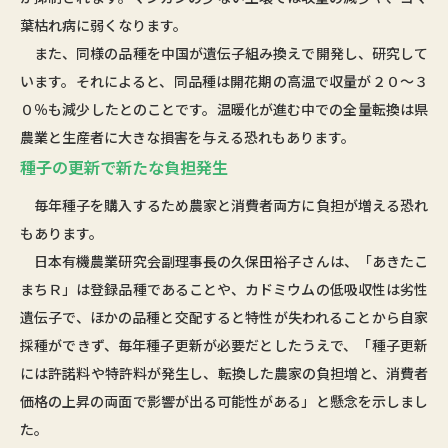
葉枯れ病に弱くなります。
また、同様の品種を中国が遺伝子組み換えで開発し、研究して
います。それによると、同品種は開花期の高温で収量が２０～３
０％も減少したとのことです。温暖化が進む中での全量転換は県
農業と生産者に大きな損害を与える恐れもあります。
種子の更新で新たな負担発生
毎年種子を購入するため農家と消費者両方に負担が増える恐れ
もあります。
日本有機農業研究会副理事長の久保田裕子さんは、「あきたこ
まちＲ」は登録品種であることや、カドミウムの低吸収性は劣性
遺伝子で、ほかの品種と交配すると特性が失われることから自家
採種ができず、毎年種子更新が必要だとしたうえで、「種子更新
には許諾料や特許料が発生し、転換した農家の負担増と、消費者
価格の上昇の両面で影響が出る可能性がある」と懸念を示しまし
た。