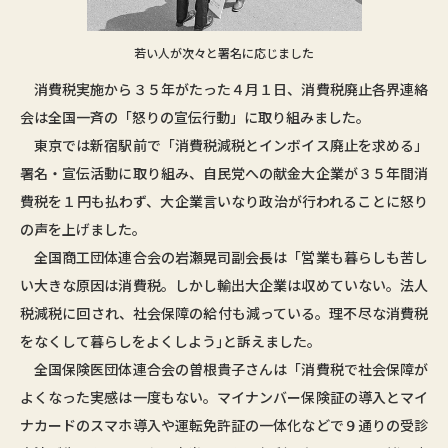
若い人が次々と署名に応じました
消費税実施から３５年がたった４月１日、消費税廃止各界連絡
会は全国一斉の「怒りの宣伝行動」に取り組みました。
東京では新宿駅前で「消費税減税とインボイス廃止を求める」
署名・宣伝活動に取り組み、自民党への献金大企業が３５年間消
費税を１円も払わず、大企業言いなり政治が行われることに怒り
の声を上げました。
全国商工団体連合会の岩瀬晃司副会長は「営業も暮らしも苦し
い大きな原因は消費税。しかし輸出大企業は収めていない。法人
税減税に回され、社会保障の給付も減っている。理不尽な消費税
をなくして暮らしをよくしよう｣と訴えました｡
全国保険医団体連合会の曽根貴子さんは「消費税で社会保障が
よくなった実感は一度もない。マイナンバー保険証の導入とマイ
ナカードのスマホ導入や運転免許証の一体化などで９通りの受診