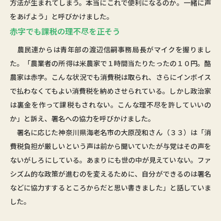
方法が生まれてしまう。本当にこれで便利になるのか。一緒に声
をあげよう」と呼びかけました。
赤字でも課税の理不尽を正そう
農民連からは青年部の渡辺信嗣事務局長がマイクを握りまし
た。「農業者の所得は米農家で１時間当たりたったの１０円。酪
農家は赤字。こんな状況でも消費税は取られ、さらにインボイス
で払わなくてもよい消費税を納めさせられている。しかし政治家
は裏金を作って課税もされない。こんな理不尽を許していいの
か」と訴え、署名への協力を呼びかけました。
署名に応じた神奈川県海老名市の大原茂和さん（３３）は「消
費税負担が厳しいという声は前から聞いていたが与党はその声を
ないがしろにしている。あまりにも世の中が見えていない。ファ
シズム的な政策が進むのを変えるために、自分ができるのは署名
などに協力すするところからだと思い書きました」と話していま
した。