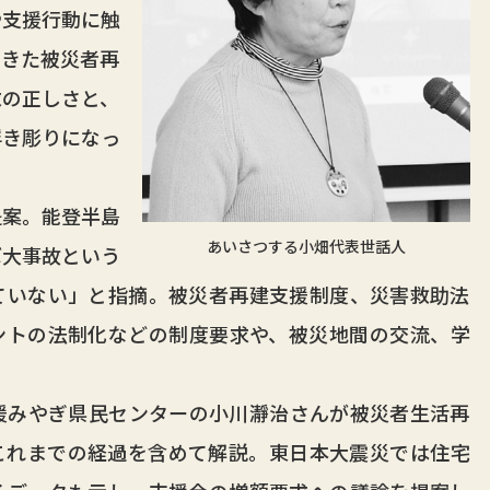
や支援行動に触
てきた被災者再
求の正しさと、
浮き彫りになっ
案。能登半島
あいさつする小畑代表世話人
ば大事故という
ていない」と指摘。被災者再建支援制度、災害救助法
ントの法制化などの制度要求や、被災地間の交流、学
みやぎ県民センターの小川瀞治さんが被災者生活再
これまでの経過を含めて解説。東日本大震災では住宅