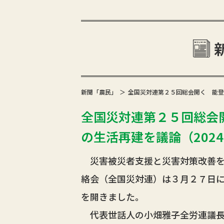
新聞「農民」
全国災対連第２５回総会開く 能登
全国災対連第２５回総会
の生活再建を議論（2024年
災害被災者支援と災害対策改善を
絡会（全国災対連）は３月２７日
を開きました。
代表世話人の小畑雅子全労連議長