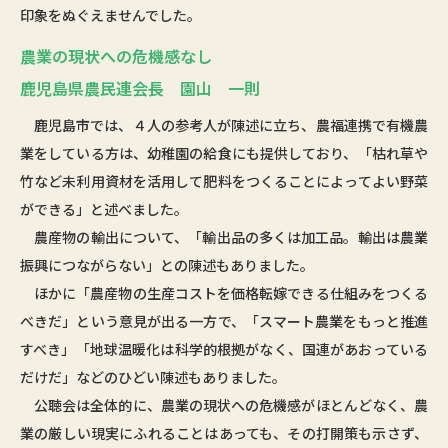
印象をぬぐえませんでした。
農業の現状への危機感なし
鹿児島県農民連会長 園山 一則
鹿児島市では、４人の参考人が陳述に立ち、農福連携で有機農
業をしている方は、幼稚園の給食にも提供しており、「枯れ草や
竹など未利用資材を活用して肥料をつくることによってよい野菜
ができる」と述べました。
農産物の輸出について、「輸出品の多くは加工品。輸出は農業
振興につながらない」との陳述もありました。
ほかに「農産物の生産コストを価格転嫁できる仕組みをつくる
べきだ」という意見が出る一方で、「スマート農業をもっと推進
すべき」「地球温暖化は科学的根拠がなく、国連があおっている
だけだ」などのひどい陳述もありました。
公聴会は全体的に、農業の現状への危機感がほとんどなく、農
業の厳しい現実にふれることはあっても、その打開策も示さず、