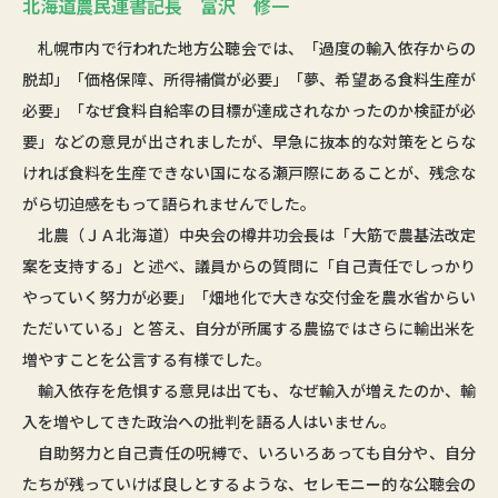
北海道農民連書記長 富沢 修一
札幌市内で行われた地方公聴会では、「過度の輸入依存からの
脱却」「価格保障、所得補償が必要」「夢、希望ある食料生産が
必要」「なぜ食料自給率の目標が達成されなかったのか検証が必
要」などの意見が出されましたが、早急に抜本的な対策をとらな
ければ食料を生産できない国になる瀬戸際にあることが、残念な
がら切迫感をもって語られませんでした。
北農（ＪＡ北海道）中央会の樽井功会長は「大筋で農基法改定
案を支持する」と述べ、議員からの質問に「自己責任でしっかり
やっていく努力が必要」「畑地化で大きな交付金を農水省からい
ただいている」と答え、自分が所属する農協ではさらに輸出米を
増やすことを公言する有様でした。
輸入依存を危惧する意見は出ても、なぜ輸入が増えたのか、輸
入を増やしてきた政治への批判を語る人はいません。
自助努力と自己責任の呪縛で、いろいろあっても自分や、自分
たちが残っていけば良しとするような、セレモニー的な公聴会の