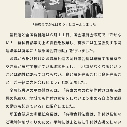
「最後までがんばろう」とコールしました
農民連と全国食健連は６月１１日、国会議員会館前で「許せな
い！ 食料自給率向上の責任を放棄し、有事には生産強制する関
連法案は廃案に！緊急国会前行動」を行いました。
茨城から駆け付けた茨城農民連の岡野忠会長は離農する農家や
空き家が農村で増えている現状を示し、「地域がなくなるという
ことは絶対にあってはならない。食と農を守ることは命を守るこ
と。ご一緒に力を合わせよう」と訴えました。
全農協労連の星野慧さんは、「有事の際の強制作付けは憲法改
悪の先取り。地域でも作付け強制をしないよう求める自治体請願
の動きも起きている」と紹介しました。
埼玉食健連の柳重雄会長は、「有事食料法案は、作付け強制な
ど戦時体制づくりのため。平時にはまともに作付け支援をしない