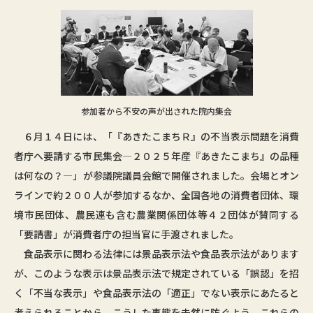
参加者から不安の声が出された院内集会
６月１４日には、「『あきたこまちＲ』の不当表示問題を消費
者庁へ要請する市民集会―２０２５年産『あきたこまち』の品種
は何なの？―」が参議院議員会館で開催されました。会場とオン
ラインで約２００人が参加するなか、全国各地の消費者団体、環
境市民団体、農民連も含む農業関係団体等４２団体が賛同する
「要請書」が消費者庁の担当官に手渡されました。
食品表示に関わる法律には景品表示法や食品表示法があります
が、このような表示は景品表示法で規定されている「誤認」を招
く「不当な表示」や食品表示法の「適正」でない表示にあたると
考えられることから、こうした事態を未然に防ぐよう、これらの