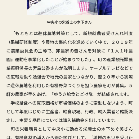
中央小の栄養士の木下さん
「もともとは遊休農地対策として、新規就農者受け入れ制度
（果樹研修制度）や農地の集約化を進めていく中で、２０１９年
に農業委員会の主導で、非農家の皆さんを対象に『１人１坪農
園』運動を事業化したことが始まりでした」。町の産業観光課農
業振興係長の宮島公香さんが説明します。ケーブルテレビなどで
の広報活動や勉強会で地元の農家とつながり、翌２０年から実際
に遊休農地を利用した有機野菜づくりを担う農家を町が募集。５
軒の農家が手をあげ、「ゆうき給食とどけ隊」が結成されます。
学校給食への買取価格が市場価格のように変動しないよう、町
として年度はじめに生産者、給食現場、行政、納入業者と確認決
定し、主要５品目については購入補助金を出しています。
町の栄養職員として中央小に勤める栄養士の木下めぐ美さん
は、有機食材の導入から得た学びとして、「地域の思いを受け止