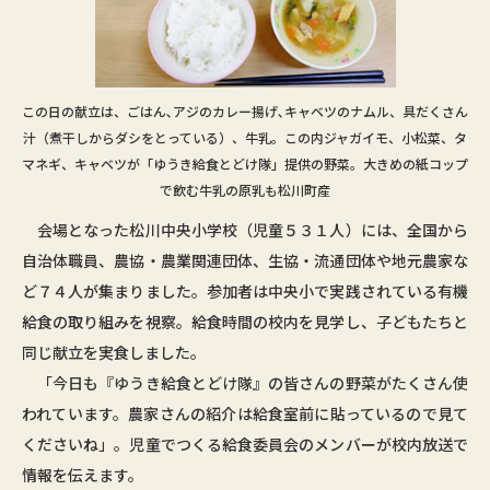
この日の献立は、ごはん､アジのカレー揚げ､キャベツのナムル、具だくさん
汁（煮干しからダシをとっている）、牛乳。この内ジャガイモ、小松菜、タ
マネギ、キャベツが「ゆうき給食とどけ隊」提供の野菜。大きめの紙コップ
で飲む牛乳の原乳も松川町産
会場となった松川中央小学校（児童５３１人）には、全国から
自治体職員、農協・農業関連団体、生協・流通団体や地元農家な
ど７４人が集まりました。参加者は中央小で実践されている有機
給食の取り組みを視察。給食時間の校内を見学し、子どもたちと
同じ献立を実食しました。
「今日も『ゆうき給食とどけ隊』の皆さんの野菜がたくさん使
われています。農家さんの紹介は給食室前に貼っているので見て
くださいね」。児童でつくる給食委員会のメンバーが校内放送で
情報を伝えます。