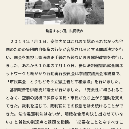
発言する小田川共同代表
２０１４年７月１日、安倍内閣はこれまで認められなかった他
国のための集団的自衛権の行使が容認されるとする閣議決定を行
い、国会を無視し憲法改正手続きも経ないまま解釈改憲を強行し
ました。あれから１０年の７月１０日、安保法制違憲訴訟全国ネ
ットワークと総がかり行動実行委員会は参議院議員会館講堂で、
「市民集会 とりもどそう立憲主義と平和憲法」を行いました。
基調報告を伊藤真弁護士が行いました。「党派性に縛られるこ
となく、空前の規模で多様な国民・市民が立ち上がり運動を支え
てきた。裁判を通じて、裁判官にその役割を訴え続けることがで
きた。法令違憲判決はないが、明確な合憲判決も出させていな
い」と訴訟の到達点と課題を指摘。「必要なこととなすべきこ