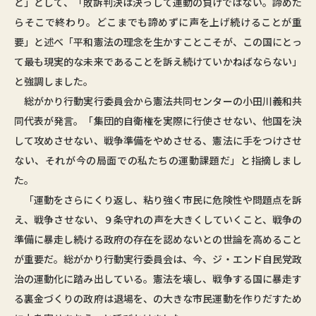
と」として、「敗訴判決は決っして運動の負けではない。諦めた
らそこで終わり。どこまでも諦めずに声を上げ続けることが重
要」と述べ「平和憲法の理念を生かすことこそが、この国にとっ
て最も現実的な未来であることを訴え続けていかねばならない」
と強調しました。
総がかり行動実行委員会から憲法共同センターの小田川義和共
同代表が発言。「集団的自衛権を実際に行使させない、他国を決
して攻めさせない、戦争準備をやめさせる、憲法に手をつけさせ
ない、それが今の局面での私たちの運動課題だ」と指摘しまし
た。
「運動をさらにくり返し、粘り強く市民に危険性や問題点を訴
え、戦争させない、９条守れの声を大きくしていくこと、戦争の
準備に暴走し続ける政府の存在を認めないとの世論を高めること
が重要だ。総がかり行動実行委員会は、今、ジ・エンド自民党政
治の運動化に踏み出している。憲法を壊し、戦争する国に暴走す
る裏金づくりの政府は退場を、の大きな市民運動を作りだすため