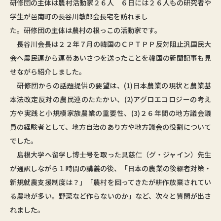
研修団の主体は農村活動家２６人 ６日には２６人もの研究者や
学生が邑南町の長谷川敏郎会長宅を訪れまし
た。研修団の主体は農村の根っこの活動家です。
長谷川会長は２２年７月の韓国のＣＰＴＰＰ反対阻止汎国民大
会へ農民連から連帯あいさつを送ったことを韓国の新聞記事も見
せながら紹介しました。
研修団からの話題提供の要望は、(1)日本農業の現状と農業基
本法改定反対の農民連のたたかい、(2)アグロエコロジーの考え
方や実践と小規模家族農業の重要性、(3)２６年間の地方議会議
員の経験者として、地方自治のあり方や地方議会の役割について
でした。
島根大学へ留学し博士号を取った具慈仁（グ・ジャイン）先生
が通訳しながら１時間の講義の後、「日本の農業の後継者対策・
新規就農支援制度は？」「農村を回ってきたが耕作放棄されてい
る農地が多い。野菜など作らないのか」など、次々と質問が出さ
れました。