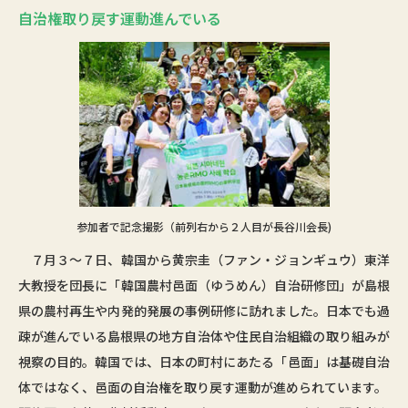
自治権取り戻す運動進んでいる
参加者で記念撮影（前列右から２人目が長谷川会長)
７月３～７日、韓国から黄宗圭（ファン・ジョンギュウ）東洋
大教授を団長に「韓国農村邑面（ゆうめん）自治研修団」が島根
県の農村再生や内発的発展の事例研修に訪れました。日本でも過
疎が進んでいる島根県の地方自治体や住民自治組織の取り組みが
視察の目的。韓国では、日本の町村にあたる「邑面」は基礎自治
体ではなく、邑面の自治権を取り戻す運動が進められています。