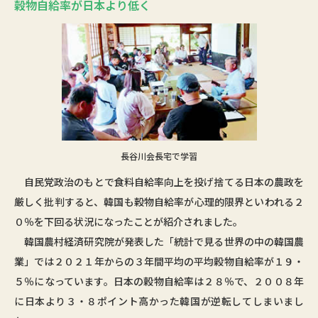
穀物自給率が日本より低く
長谷川会長宅で学習
自民党政治のもとで食料自給率向上を投げ捨てる日本の農政を
厳しく批判すると、韓国も穀物自給率が心理的限界といわれる２
０％を下回る状況になったことが紹介されました。
韓国農村経済研究院が発表した「統計で見る世界の中の韓国農
業」では２０２１年からの３年間平均の平均穀物自給率が１９・
５％になっています。日本の穀物自給率は２８％で、２００８年
に日本より３・８ポイント高かった韓国が逆転してしまいまし