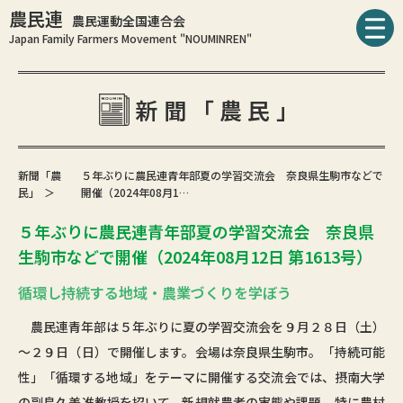
農民連
農民運動全国連合会
Japan Family Farmers Movement "NOUMINREN"
新聞「農民」
新聞「農
５年ぶりに農民連青年部夏の学習交流会 奈良県生駒市などで
民」
開催（2024年08月1…
５年ぶりに農民連青年部夏の学習交流会 奈良県
生駒市などで開催（2024年08月12日 第1613号）
循環し持続する地域・農業づくりを学ぼう
農民連青年部は５年ぶりに夏の学習交流会を９月２８日（土）
～２９日（日）で開催します。会場は奈良県生駒市。「持続可能
性」「循環する地域」をテーマに開催する交流会では、摂南大学
の副島久美准教授を招いて、新規就農者の実態や課題、特に農村