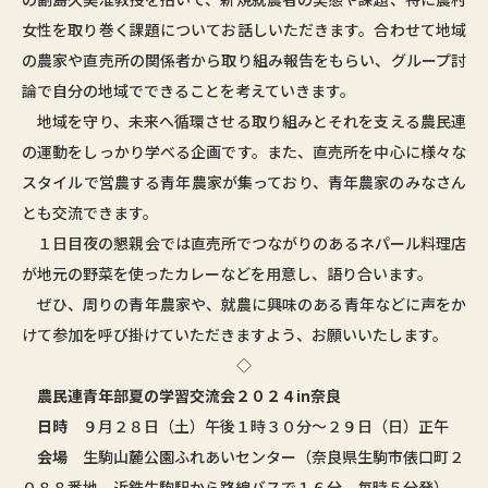
女性を取り巻く課題についてお話しいただきます。合わせて地域
の農家や直売所の関係者から取り組み報告をもらい、グループ討
論で自分の地域でできることを考えていきます。
地域を守り、未来へ循環させる取り組みとそれを支える農民連
の運動をしっかり学べる企画です。また、直売所を中心に様々な
スタイルで営農する青年農家が集っており、青年農家のみなさん
とも交流できます。
１日目夜の懇親会では直売所でつながりのあるネパール料理店
が地元の野菜を使ったカレーなどを用意し、語り合います。
ぜひ、周りの青年農家や、就農に興味のある青年などに声をか
けて参加を呼び掛けていただきますよう、お願いいたします。
◇
農民連青年部夏の学習交流会２０２４in奈良
日時
９月２８日（土）午後１時３０分～２９日（日）正午
会場
生駒山麓公園ふれあいセンター（奈良県生駒市俵口町２
０８８番地、近鉄生駒駅から路線バスで１６分、毎時５分発）