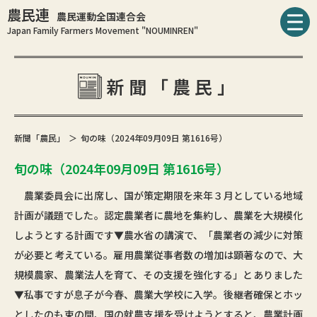
農民連
農民運動全国連合会
Japan Family Farmers Movement "NOUMINREN"
新聞「農民」
新聞「農民」
旬の味（2024年09月09日 第1616号）
旬の味（2024年09月09日 第1616号）
農業委員会に出席し、国が策定期限を来年３月としている地域
計画が議題でした。認定農業者に農地を集約し、農業を大規模化
しようとする計画です▼農水省の講演で、「農業者の減少に対策
が必要と考えている。雇用農業従事者数の増加は顕著なので、大
規模農家、農業法人を育て、その支援を強化する」とありました
▼私事ですが息子が今春、農業大学校に入学。後継者確保とホッ
としたのも束の間、国の就農支援を受けようとすると、農業計画