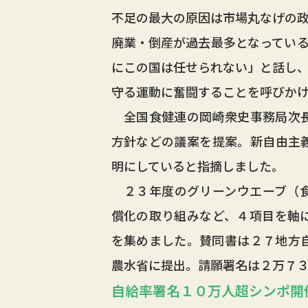
不足の最大の原因は市場丸なげの
廃業・倒産が過去最多となってい
にこの国は任せられない」と話し
守る運動に奮闘することを呼びか
全国食健連の岡崎衆史事務局次長
方針などの議案を提案。新自由主
明にしていると指摘しました。
２３年度のグリーンウエーブ（食
償化の取り組みなど、４項目を軸
を集めました。賛同書は２７地方
農水省に提出。請願署名は２万７
自給率署名１０万人超シンポ開