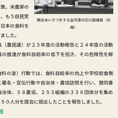
政策。米農家の
る。もう自民党
開会あいさつをする全労連の石川副議長（右
、日本の食料を
端）
けました。
（農民連）が２３年度の活動報告と２４年度の活動
義の推進が食料自給率の低下を招き、その危険性を鮮
料の波）行動では、食料自給率の向上や学校給食無
に署名・宣伝行動や自治体・農協訪問を行い、賛同書
自治体、５８農協、２５３組織の３３８団体分を集め
３５０人分を国会に提出したことを報告しました。
催