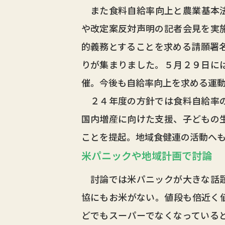
また食料自給率向上と農業基本法
や改定案反対声明の記者会見を実
的義務とすることを求める請願署
りが集まりました。５月２９日に
催。今後も自給率向上を求める運
２４年度の方針では食料自給率の
国内増産に向けた支援、子どもの
ことを提起。地域食健連の活動へ
米パニックや地域計画で討論
討論では米パニックが大きな話題
協にもお米がない。値段も倍近く
どでもスーパーでなくなっている