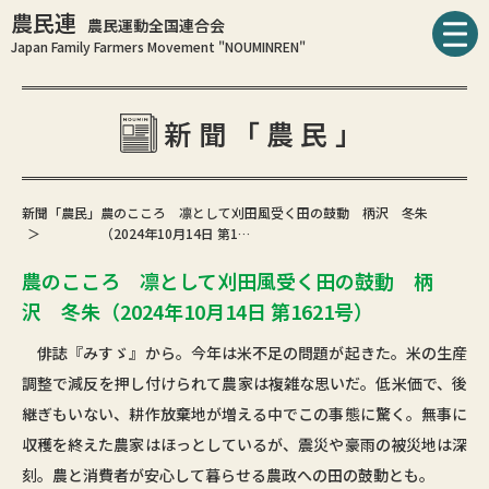
農民連
農民運動全国連合会
Japan Family Farmers Movement "NOUMINREN"
新聞「農民」
新聞「農民」
農のこころ 凛として刈田風受く田の鼓動 柄沢 冬朱
（2024年10月14日 第1…
農のこころ 凛として刈田風受く田の鼓動 柄
沢 冬朱（2024年10月14日 第1621号）
俳誌『みすゞ』から。今年は米不足の問題が起きた。米の生産
調整で減反を押し付けられて農家は複雑な思いだ。低米価で、後
継ぎもいない、耕作放棄地が増える中でこの事態に驚く。無事に
収穫を終えた農家はほっとしているが、震災や豪雨の被災地は深
刻。農と消費者が安心して暮らせる農政への田の鼓動とも。