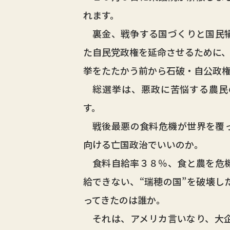
れます。
裏金、戦争する国づくりと国民犠
た自民党政権を延命させるために、
挙をたたかう前から石破・自公政権
総選挙は、悪政に苦悩する農民
す。
戦後最悪の食料危機が世界を覆っ
向ける亡国政治でいいのか。
食料自給率３８％、食と農を危機
給できない、“瑞穂の国”を破壊し
ってきたのは誰か。
それは、アメリカ言いなり、大企