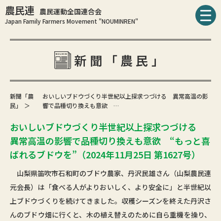
農民連
農民運動全国連合会
Japan Family Farmers Movement "NOUMINREN"
新聞「農民」
新聞「農
おいしいブドウづくり半世紀以上探求つづける 異常高温の影
民」
響で品種切り換えも意欲 …
おいしいブドウづくり半世紀以上探求つづける
異常高温の影響で品種切り換えも意欲 “もっと喜
ばれるブドウを”（2024年11月25日 第1627号）
山梨県笛吹市石和町のブドウ農家、丹沢民雄さん（山梨農民連
元会長）は「食べる人がよりおいしく、より安全に」と半世紀以
上ブドウづくりを続けてきました。収穫シーズンを終えた丹沢さ
んのブドウ畑に行くと、木の植え替えのために自ら重機を操り、