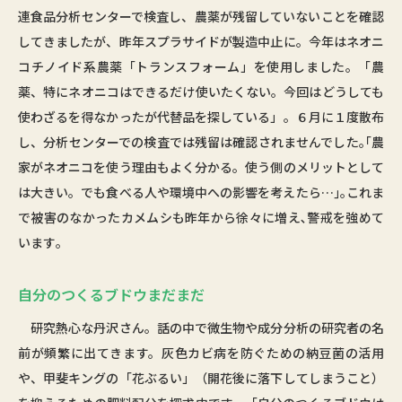
連食品分析センターで検査し、農薬が残留していないことを確認
してきましたが、昨年スプラサイドが製造中止に。今年はネオニ
コチノイド系農薬「トランスフォーム」を使用しました。「農
薬、特にネオニコはできるだけ使いたくない。今回はどうしても
使わざるを得なかったが代替品を探している」。６月に１度散布
し、分析センターでの検査では残留は確認されませんでした｡｢農
家がネオニコを使う理由もよく分かる。使う側のメリットとして
は大きい。でも食べる人や環境中への影響を考えたら…｣｡これま
で被害のなかったカメムシも昨年から徐々に増え､警戒を強めて
います｡
自分のつくるブドウまだまだ
研究熱心な丹沢さん。話の中で微生物や成分分析の研究者の名
前が頻繁に出てきます。灰色カビ病を防ぐための納豆菌の活用
や、甲斐キングの「花ぶるい」（開花後に落下してしまうこと）