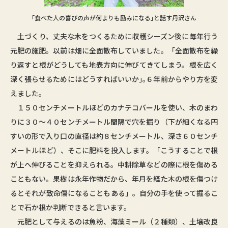
｢食べた人の喜びの声が何よりも励みになる｣と話す丹沢さん
土づくり、丈夫な木をつくるために収穫シーズン後に毎年行う
元肥の施肥。以前は畑に全面散布していました。「全面散布を繰
り返すと根がどうしても地表方向に伸びてきてしまう。根を広く
深く張らせるためにはどうすればいいか｣｡６年前からやり方を変
えました。
１５０センチメートルほどのカナテコバールを使い、木のまわ
りに３０～４０センチメートル間隔で穴を掘り（下が細くなる円
すいの形で入り口の直径は約８センチメートル、深さ６０センチ
メートルほど）、そこに肥料を投入します。「こうすることで根
が上へ伸びることを抑えられる。中耕除草などの際に根を傷める
こともない。果樹は永年作物だから、年月を経た木の根を傷つけ
るとそれが致命傷になることもある」。自分の手を使って掘るこ
とで石か根か判断できると言います。
元肥として与えるのは魚粉、海藻ミール（２種類）、土壌改良