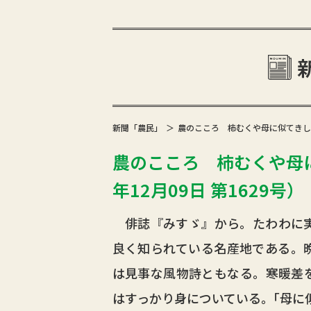
新聞「農民」
農のこころ 柿むくや母に似てきし指使
農のこころ 柿むくや母に
年12月09日 第1629号）
俳誌『みすゞ』から。たわわに実
良く知られている名産地である。
は見事な風物詩ともなる。寒暖差
はすっかり身についている。｢母に