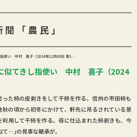
新聞「農民」
い 中村 喜子（2024年12月09日 第1…
似てきし指使い 中村 喜子（2024
った柿の皮剥きをして干柿を作る。信州の市田柿も
晩秋の頃から初冬にかけて、軒先に吊るされている景
を利用して干柿を作る。母に仕込まれた柿剥きも、今
似て…｣の見事な継承が。