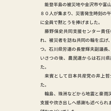
能登半島の被災地や金沢市や富山
８０人が集まり、災害発生時刻の
に全員で黙とうを捧げました。
藤野保史共同支援センター責任
れ、被災者を訪ね共同の輪を広げ
つ。石川県労連の長曽輝夫副議長
いさつの後、農民連からは石川県
た。
来賓として日本共産党の井上哲
た。
輪島、珠洲などから地震と豪雨災
支援や炊き出しへ感謝も述べられ