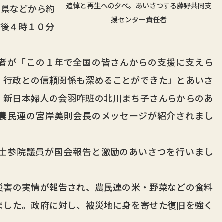
追悼と再生への夕べ。あいさつする藤野共同支
県などから約
援センター責任者
午後４時１０分
者が「この１年で全国の皆さんからの支援に支えら
、行政との信頼関係も深めることができた」とあいさ
、新日本婦人の会羽咋班の北川まち子さんらからのあ
農民連の宮岸美則会長のメッセージが紹介されまし
士参院議員が国会報告と激励のあいさつを行いまし
害の実情が報告され、農民連の米・野菜などの食料
ました。政府に対し、被災地に身を寄せた復旧を強く