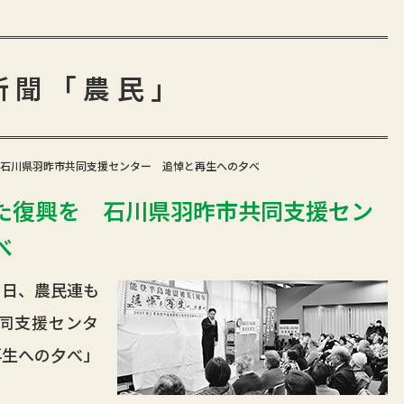
新聞「農民」
石川県羽昨市共同支援センター 追悼と再生への夕べ
た復興を 石川県羽昨市共同支援セン
べ
日、農民連も
同支援センタ
再生への夕べ」