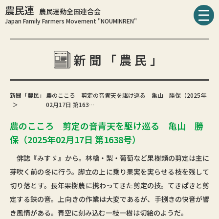
農民連
農民運動全国連合会
Japan Family Farmers Movement "NOUMINREN"
新聞「農民」
新聞「農民」
農のこころ 剪定の音青天を駆け巡る 亀山 勝保（2025年
02月17日 第163…
農のこころ 剪定の音青天を駆け巡る 亀山 勝
保（2025年02月17日 第1638号）
俳誌『みすゞ』から。林檎・梨・葡萄など果樹類の剪定は主に
芽吹く前の冬に行う。脚立の上に乗り果実を実らせる枝を残して
切り落とす。長年果樹農に携わってきた剪定の技。てきぱきと剪
定する鋏の音。上向きの作業は大変であるが、手捌きの快音が響
き風情がある。青空に刻み込む一枝一樹は切絵のようだ。