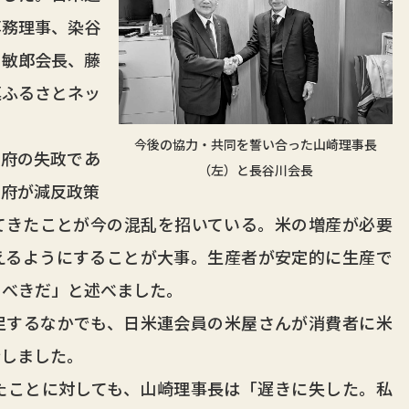
専務理事、染谷
川敏郎会長、藤
連ふるさとネッ
。
今後の協力・共同を誓い合った山崎理事長
府の失政であ
（左）と長谷川会長
政府が減反政策
てきたことが今の混乱を招いている。米の増産が必要
えるようにすることが大事。生産者が安定的に生産で
るべきだ」と述べました。
するなかでも、日米連会員の米屋さんが消費者に米
介しました。
ことに対しても、山崎理事長は「遅きに失した。私