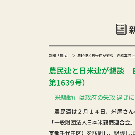
新聞「農民」
農民連と日米連が懇談 自給率向上で協
農民連と日米連が懇談 自
第1639号）
「米騒動」は政府の失政 遅き
農民連は２月１４日、米屋さん
「一般財団法人日本米穀商連合会
京都千代田区）を訪問し、懇談し