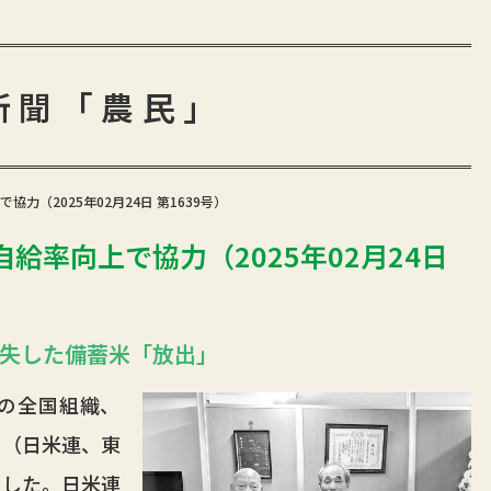
新聞「農民」
力（2025年02月24日 第1639号）
給率向上で協力（2025年02月24日
に失した備蓄米「放出」
の全国組織、
」（日米連、東
ました。日米連