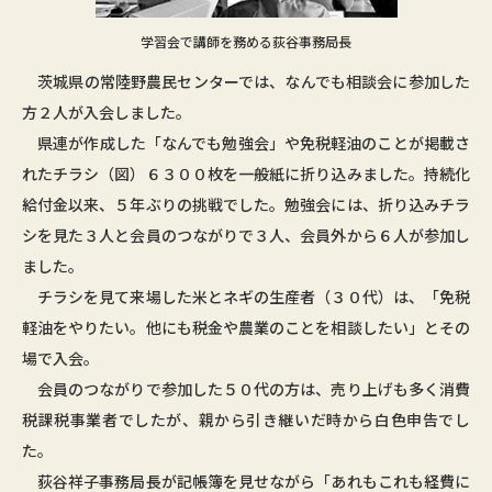
学習会で講師を務める荻谷事務局長
茨城県の常陸野農民センターでは、なんでも相談会に参加した
方２人が入会しました。
県連が作成した「なんでも勉強会」や免税軽油のことが掲載さ
れたチラシ（図）６３００枚を一般紙に折り込みました。持続化
給付金以来、５年ぶりの挑戦でした。勉強会には、折り込みチラ
シを見た３人と会員のつながりで３人、会員外から６人が参加し
ました。
チラシを見て来場した米とネギの生産者（３０代）は、「免税
軽油をやりたい。他にも税金や農業のことを相談したい」とその
場で入会。
会員のつながりで参加した５０代の方は、売り上げも多く消費
税課税事業者でしたが、親から引き継いだ時から白色申告でし
た。
荻谷祥子事務局長が記帳簿を見せながら「あれもこれも経費に