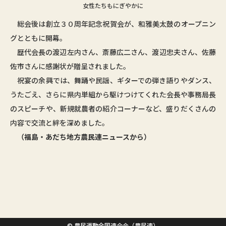
女性たちもにぎやかに
総会後は創立３０周年記念祝賀会が、和雅美太鼓のオープニン
グとともに開幕。
歴代会長の渡辺左内さん、斎藤広二さん、渡辺忠夫さん、佐藤
佐市さんに感謝状が贈呈されました。
祝宴の余興では、舞踊や民謡、ギターでの弾き語りやダンス、
うたごえ、さらに県内単組から駆けつけてくれた会長や事務局長
のスピーチや、新規就農者の紹介コーナーなど、盛りだくさんの
内容で交流と絆を深めました。
（福島・あだち地方農民連ニュースから）
© 農民運動全国連合会（農民連）