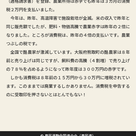
（適格請求書）を登録、農業所得は赤字でも昨年は３カ月の消費
税２万円を支払いました。
今年は、昨年、高温障害で施設栽培が全滅。米の収入で昨年と
同じ販売額でしたが、肥料・物価高騰で農業赤字は昨年の２倍に
なりました。ところが消費税は、昨年の４倍の支払いです。農業
つぶしの税です。
全国で酪農家が激減しています。大阪府熊取町の酪農家は８年
前と売り上げは同じですが、飼料費の高騰（４割増）で売り上げ
の７８％を占めるようになって昨年度は３００万円の赤字です。
しかも消費税は８年前の１５万円から３０万円に増税されてい
ます。このままでは廃業するしかありません。消費税を申告する
のに受取印を押さないとはとんでもない！
© 農民運動全国連合会（農民連）