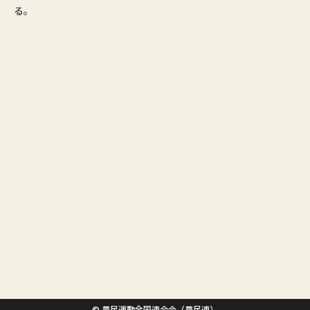
る。
© 農民運動全国連合会（農民連）