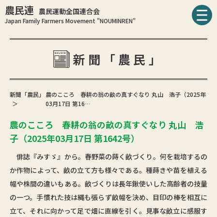
農民連
農民運動全国連合会
Japan Family Farmers Movement "NOUMINREN"
新聞「農民」
新聞「農民」
農のこころ 春耕の翁の畝の真すぐなり 丸山 浩子（2025年
03月17日 第16…
農のこころ 春耕の翁の畝の真すぐなり 丸山 浩
子（2025年03月17日 第1642号）
俳誌『みすゞ』から。春野菜の蒔く畝づくり。何を栽培するの
か作物によって、畝の立て方も様々である。種蒔きや苗を植える
幅や株間の違いもある。畝づくりは長年鍬使いした高齢者の技量
の一つ。手慣れた技は縄も張らず畝幅を決め、目印の棒を相互に
立て、それに向かって足で畑に直線を引く。見事な畝立に感服す