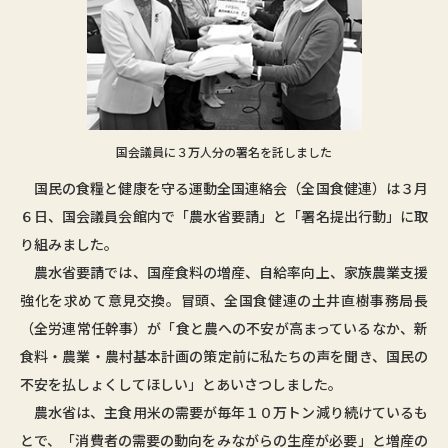
国会議員に３万人分の署名を託しました
国民の食糧と健康を守る運動全国連絡会（全国食健連）は３月
６日、国会議員会館内で「農水省要請」と「署名提出行動」に取
り組みました。
農水省要請では、国産食料の増産、自給率向上、家族農業支援
強化を求めて意見交換。冒頭、全国食健連の土井直樹事務局長
（全労連常任幹事）が「食と農への不安が高まっているなか、新
食料・農業・農村基本計画の策定前に私たちの声を聞き、国民の
不安を払しょくしてほしい」とあいさつしました。
農水省は、主食用米の需要が毎年１０万トン減り続けているも
とで、「消費者の需要の動向をみながらの生産が必要」と増産の