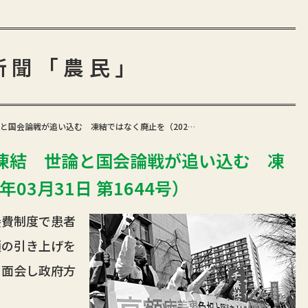
新聞「農民」
と国会論戦が追い込む 凍結ではなく廃止を（202…
凍結 世論と国会論戦が追い込む 凍
03月31日 第1644号）
費制度で患者
額の引き上げを
と面会し政府方