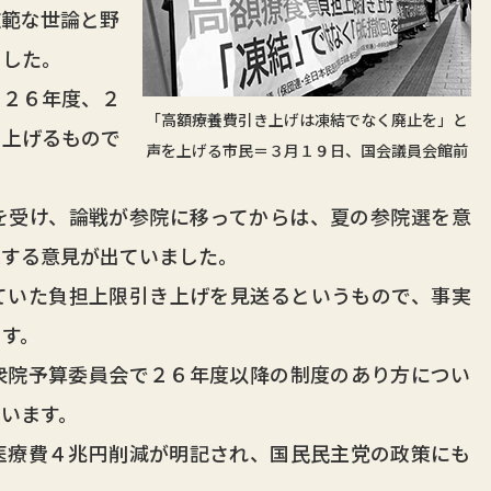
範な世論と野
ました。
２６年度、２
「高額療養費引き上げは凍結でなく廃止を」と
き上げるもので
声を上げる市民＝３月１９日、国会議員会館前
受け、論戦が参院に移ってからは、夏の参院選を意
及する意見が出ていました。
いた負担上限引き上げを見送るというもので、事実
す。
院予算委員会で２６年度以降の制度のあり方につい
います。
療費４兆円削減が明記され、国民民主党の政策にも