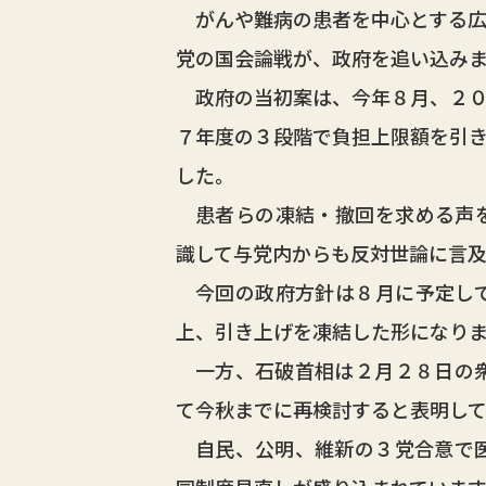
がんや難病の患者を中心とする広
党の国会論戦が、政府を追い込み
政府の当初案は、今年８月、２０
７年度の３段階で負担上限額を引
した。
患者らの凍結・撤回を求める声を
識して与党内からも反対世論に言
今回の政府方針は８月に予定して
上、引き上げを凍結した形になりま
一方、石破首相は２月２８日の衆
て今秋までに再検討すると表明して
自民、公明、維新の３党合意で医