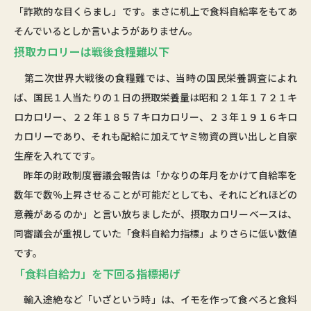
「詐欺的な目くらまし」です。まさに机上で食料自給率をもてあ
そんでいるとしか言いようがありません。
摂取カロリーは戦後食糧難以下
第二次世界大戦後の食糧難では、当時の国民栄養調査によれ
ば、国民１人当たりの１日の摂取栄養量は昭和２１年１７２１キ
ロカロリー、２２年１８５７キロカロリー、２３年１９１６キロ
カロリーであり、それも配給に加えてヤミ物資の買い出しと自家
生産を入れてです。
昨年の財政制度審議会報告は「かなりの年月をかけて自給率を
数年で数％上昇させることが可能だとしても、それにどれほどの
意義があるのか」と言い放ちましたが、摂取カロリーベースは、
同審議会が重視していた「食料自給力指標」よりさらに低い数値
です。
「食料自給力」を下回る指標掲げ
輸入途絶など「いざという時」は、イモを作って食べろと食料