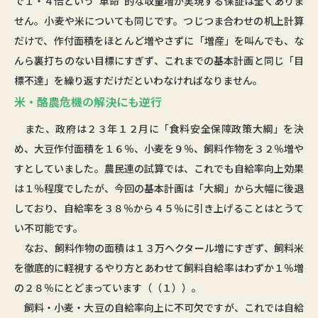
で１・４倍という“革命”的な収量増が実現する保証は全くありま
せん。小麦や米についても同じです。つじつま合わせの机上計算
だけで、作付面積をほとんど増やさずに「増産」を叫んでも、な
んら裏打ちのない目標にすぎず、これまでの基本計画と同じ「目
標不達」を繰り返すだけだといわなければなりません。
米・酪農危機の解決にも逆行
また、政府は２３年１２月に「食料安全保障政策大綱」を決
め、大豆作付面積を１６％、小麦を９％、飼料作物を３２％増や
すとしていました。農民連の試算では、これでも自給率向上効果
は１％程度でしたが、今回の基本計画は「大綱」から大幅に後退
しており、自給率を３８％から４５％に引き上げることはとうて
い不可能です。
なお、飼料作物の面積は１３万ヘクタール増にすぎず、飼料米
を徹底的に軽視するやり方とあわせて飼料自給率はわずか１％増
の２８％にとどまっています（（１））。
飼料・小麦・大豆の自給率向上に不可欠ですが、これでは自給