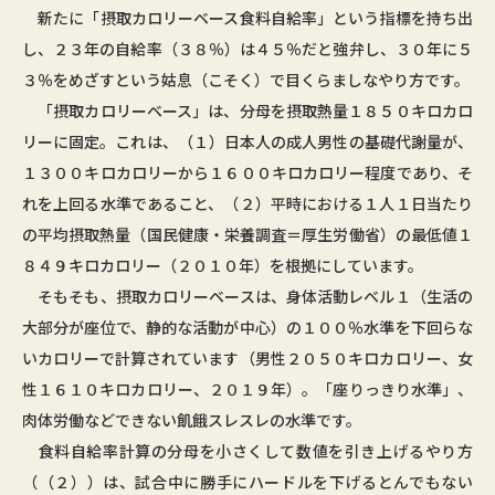
新たに「摂取カロリーベース食料自給率」という指標を持ち出
し、２３年の自給率（３８％）は４５％だと強弁し、３０年に５
３％をめざすという姑息（こそく）で目くらましなやり方です。
「摂取カロリーベース」は、分母を摂取熱量１８５０キロカロ
リーに固定。これは、（１）日本人の成人男性の基礎代謝量が、
１３００キロカロリーから１６００キロカロリー程度であり、そ
れを上回る水準であること、（２）平時における１人１日当たり
の平均摂取熱量（国民健康・栄養調査＝厚生労働省）の最低値１
８４９キロカロリー（２０１０年）を根拠にしています。
そもそも、摂取カロリーベースは、身体活動レベル１（生活の
大部分が座位で、静的な活動が中心）の１００％水準を下回らな
いカロリーで計算されています（男性２０５０キロカロリー、女
性１６１０キロカロリー、２０１９年）。「座りっきり水準」、
肉体労働などできない飢餓スレスレの水準です。
食料自給率計算の分母を小さくして数値を引き上げるやり方
（（２））は、試合中に勝手にハードルを下げるとんでもない