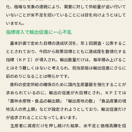
化、極端な気象の連続により、需要に対して供給量が追い付いて
いないことが米不足を招いていることには目を向けようとはして
いません。
指標導入で輸出促進に一心不乱
基本計画で定めた目標の達成状況を、年１回調査・公表するこ
ととされており、今回から政策目標とともに達成度を数値化する
指標（ＫＰＩ）が導入され、輸出数量だけは、毎年積み上げるこ
とはそう難しくはないと考えられ、担当部局は輸出促進にさらに
前のめりになることは明らかです。
食料の安定供給の確保のために国内生産基盤を強化することが
求められているのに、輸出の促進が大目標とされ、ＫＰＩでは
「農林水産物・食品の輸出額」「輸出産地の数」「食品産業の現
地法人の売上額」などが設定されようとしており、輸出促進だけ
が追求されることになってしまいます。
生産者に減産だけを押し続けた結果、米不足と価格高騰を招