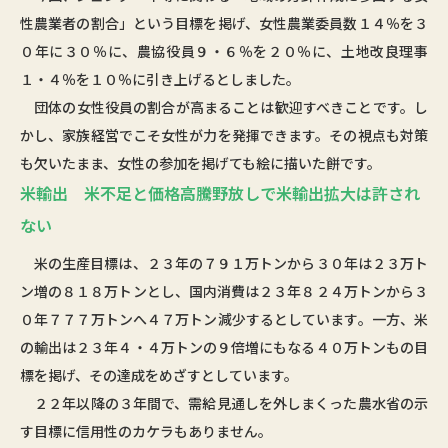
性農業者の割合」という目標を掲げ、女性農業委員数１４％を３
０年に３０％に、農協役員９・６％を２０％に、土地改良理事
１・４％を１０％に引き上げるとしました。
団体の女性役員の割合が高まることは歓迎すべきことです。し
かし、家族経営でこそ女性が力を発揮できます。その視点も対策
も欠いたまま、女性の参加を掲げても絵に描いた餅です。
米輸出 米不足と価格高騰野放しで米輸出拡大は許され
ない
米の生産目標は、２３年の７９１万トンから３０年は２３万ト
ン増の８１８万トンとし、国内消費は２３年８２４万トンから３
０年７７７万トンへ４７万トン減少するとしています。一方、米
の輸出は２３年４・４万トンの９倍増にもなる４０万トンもの目
標を掲げ、その達成をめざすとしています。
２２年以降の３年間で、需給見通しを外しまくった農水省の示
す目標に信用性のカケラもありません。