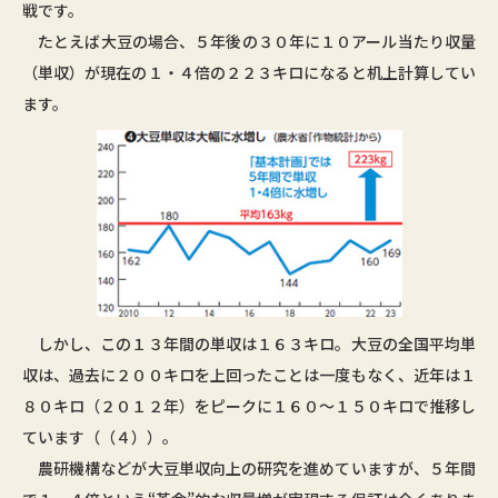
戦です。
たとえば大豆の場合、５年後の３０年に１０アール当たり収量
（単収）が現在の１・４倍の２２３キロになると机上計算してい
ます。
しかし、この１３年間の単収は１６３キロ。大豆の全国平均単
収は、過去に２００キロを上回ったことは一度もなく、近年は１
８０キロ（２０１２年）をピークに１６０～１５０キロで推移し
ています（（４））。
農研機構などが大豆単収向上の研究を進めていますが、５年間