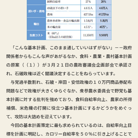
「こんな基本計画、このまま通していいはずがない」－－政府
関係者からもこんな声があがるなか、食料・農業・農村基本計画
の原案（（１））が３月２１日の農政審議会企画部会で承認さ
れ、石破政権は近く閣議決定することをねらっています。
与党過半数割れ、石破・岸田・安倍政権の１０万円商品券配布
問題などで政権が大きくゆらぐなか、衆参農水委員会で野党も基
本計画に対する批判を強めており、食料自給率向上、農家の所得
補償、米危機の打開に役立つ基本計画にするかどうかをめぐっ
て、攻防は大詰めを迎えています。
今回の基本計画策定に最も求められているのは、自給率向上目
標を計画に明記し、カロリー自給率を５０％に引き上げることで