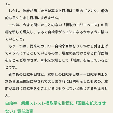
す。
しかし、政府が示した自給率向上目標は二重のゴマカシ、虚偽
的な目くらまし目標にすぎません。
一つは、今まで聞いたことのない「摂取カロリーベース」の目
標を新しく導入し、まるで自給率が５３％になるかのように描い
ていること。
もう一つは、従来のカロリー自給率目標を３８％から引き上げ
て４５％にするとしているものの、増産の裏付けとなる作付面積
をほとんど増やさず、単収を水増しして「増産」を装っているこ
とです。
新看板の自給率目標と、水増しの自給率目標－－自給率向上を
求める国民世論に押されて苦しまぎれに目標を示したものの、政
府が真剣に自給率を引き上げるつもりはないと断じざるをえませ
ん。
自給率 飢餓スレスレ摂取量を指標に「国民を飢えさせ
ない」責任放棄