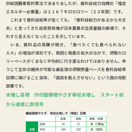
供給困難事態対策法で決まりましたが、食料自給力指標の「推定
エネルギー必要量」は２１６７キロカロリー（２３年度）です。
これまで食料自給率が低くても、「食料自給力があるから大丈
夫」と言ってきた自民党政権が日本農業の生産基盤の崩壊で、そ
れすら言えなくなったことを示しています。
いま、食料品の高騰が続き、「食べたくても食べられない
人々」の増加が深刻です。貧困と格差の拡大のなかで、摂取カロ
リーベースがくまなく平均的に行き渡るわけではありません。辛
うじて生存の維持が可能な最低限の摂取熱量ベースを食料自給率
目標に掲げること自体、「国民を飢えさせない」という国の役割
放棄です。
水増し目標 作付面積増やさず単収水増し スタート前
から達成に赤信号