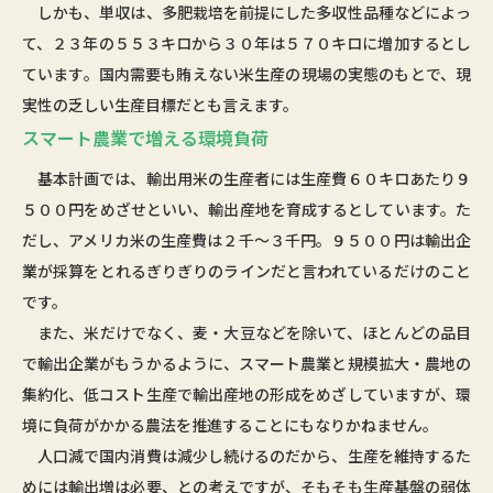
しかも、単収は、多肥栽培を前提にした多収性品種などによっ
て、２３年の５５３キロから３０年は５７０キロに増加するとし
ています。国内需要も賄えない米生産の現場の実態のもとで、現
実性の乏しい生産目標だとも言えます。
スマート農業で増える環境負荷
基本計画では、輸出用米の生産者には生産費６０キロあたり９
５００円をめざせといい、輸出産地を育成するとしています。た
だし、アメリカ米の生産費は２千～３千円。９５００円は輸出企
業が採算をとれるぎりぎりのラインだと言われているだけのこと
です。
また、米だけでなく、麦・大豆などを除いて、ほとんどの品目
で輸出企業がもうかるように、スマート農業と規模拡大・農地の
集約化、低コスト生産で輸出産地の形成をめざしていますが、環
境に負荷がかかる農法を推進することにもなりかねません。
人口減で国内消費は減少し続けるのだから、生産を維持するた
めには輸出増は必要、との考えですが、そもそも生産基盤の弱体