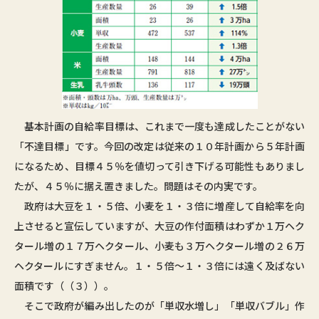
基本計画の自給率目標は、これまで一度も達成したことがない
「不達目標」です。今回の改定は従来の１０年計画から５年計画
になるため、目標４５％を値切って引き下げる可能性もありまし
たが、４５％に据え置きました。問題はその内実です。
政府は大豆を１・５倍、小麦を１・３倍に増産して自給率を向
上させると宣伝していますが、大豆の作付面積はわずか１万ヘク
タール増の１７万ヘクタール、小麦も３万ヘクタール増の２６万
ヘクタールにすぎません。１・５倍～１・３倍には遠く及ばない
面積です（（３））。
そこで政府が編み出したのが「単収水増し」「単収バブル」作