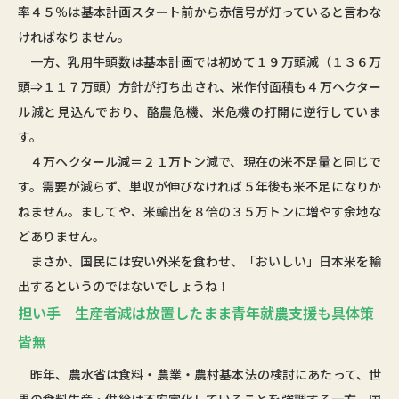
率４５％は基本計画スタート前から赤信号が灯っていると言わな
ければなりません。
一方、乳用牛頭数は基本計画では初めて１９万頭減（１３６万
頭⇒１１７万頭）方針が打ち出され、米作付面積も４万ヘクター
ル減と見込んでおり、酪農危機、米危機の打開に逆行していま
す。
４万ヘクタール減＝２１万トン減で、現在の米不足量と同じで
す。需要が減らず、単収が伸びなければ５年後も米不足になりか
ねません。ましてや、米輸出を８倍の３５万トンに増やす余地な
どありません。
まさか、国民には安い外米を食わせ、「おいしい」日本米を輸
出するというのではないでしょうね！
担い手 生産者減は放置したまま青年就農支援も具体策
皆無
昨年、農水省は食料・農業・農村基本法の検討にあたって、世