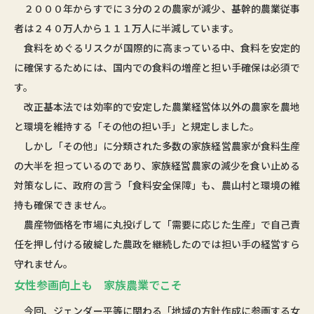
２０００年からすでに３分の２の農家が減少、基幹的農業従事
者は２４０万人から１１１万人に半減しています。
食料をめぐるリスクが国際的に高まっている中、食料を安定的
に確保するためには、国内での食料の増産と担い手確保は必須で
す。
改正基本法では効率的で安定した農業経営体以外の農家を農地
と環境を維持する「その他の担い手」と規定しました。
しかし「その他」に分類された多数の家族経営農家が食料生産
の大半を担っているのであり、家族経営農家の減少を食い止める
対策なしに、政府の言う「食料安全保障」も、農山村と環境の維
持も確保できません。
農産物価格を市場に丸投げして「需要に応じた生産」で自己責
任を押し付ける破綻した農政を継続したのでは担い手の経営すら
守れません。
女性参画向上も 家族農業でこそ
今回、ジェンダー平等に関わる「地域の方針作成に参画する女