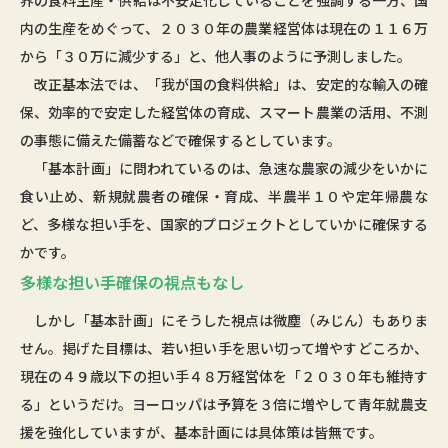
界の食料生産・供給は不安定化していることを強調する一方、国
内の生産をめぐって、２０３０年の農業経営体は現在の１１６万
から「３０万に減少する」と、他人事のように予測しました。
改正基本法では、「我が国の食料供給」は、安定的な輸入の確
保、効率的で安定した経営体の育成、スマート農業の活用、不測
の事態に備えた備蓄などで確保するとしています。
「基本計画」に問われているのは、急速な農家の減少をいかに
食い止め、新規就農者の確保・育成、半農半１０や定年帰農な
ど、多様な担い手を、国家的プロジェクトとしていかに確保する
かです。
多様な担い手確保の視点もなし
しかし「基本計画」にそうした視点は微塵（みじん）もありま
せん。掲げた目標は、若い担い手を思い切って増やすどころか、
現在の４９歳以下の担い手４８万経営体を「２０３０年も維持す
る」というだけ。ヨーロッパは予算を３倍に増やして青年就農支
援を強化していますが、基本計画には具体策は皆無です。