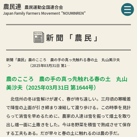
農民連
農民運動全国連合会
Japan Family Farmers Movement "NOUMINREN"
新聞「農民」
新聞「農民」
農のこころ 農の手の真っ先触れる春の土 丸山美沙夫
（2025年03月31日 第1…
農のこころ 農の手の真っ先触れる春の土 丸山
美沙夫（2025年03月31日 第1644号）
北信州の冬は雪解けが遅く、春が待ち遠しい。三月頃の寒暖差
で降雪の上面が引き締まり凍結して渡り歩ける。この時季を見計
らって消雪を早めるために、農家の人達は雪を掘って畑土を取り
出し畑一面に土撒きをした。今は冬野菜を積雪で熟成させて保存
する工夫もある。だが早々と春の土に触れるのは農の手だ。