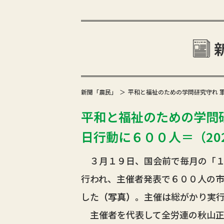
新聞「農民」
平和と福祉のための学問研究守れ 
平和と福祉のための学問研
日行動に６００人＝（2025
３月１９日、国会前で毎月の「１
行われ、主催者発表で６００人の
した
（写真）
。主催は総がかり実
主催者を代表して全労連の秋山正