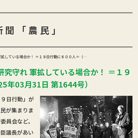
新聞「農民」
軍拡している場合か！ ＝１９日行動に６００人＝（…
究守れ 軍拡している場合か！ ＝１９
年03月31日 第1644号）
９日行動」が
市民が集まりま
行委員会など。
臣議長があい