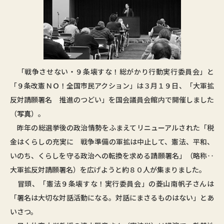
「戦争させない・９条壊すな！総がかり行動実行委員会」と
「９条改憲ＮＯ！全国市民アクション」は３月１９日、「大軍拡
反対請願署名 推進のつどい」を国会議員会館内で開催しました
（
写真
）。
昨年の総選挙後の政治情勢をふまえてリニューアルされた「税
金はくらしの充実に 戦争準備の軍拡は中止して、憲法、平和、
いのち、くらしを守る政治への転換を求める請願署名」（略称‥
大軍拡反対請願署名）を広げようと約８０人が集まりました。
冒頭、「憲法９条壊すな！実行委員会」の菱山南帆子さんは
「署名は大切な対話活動になる。対話にまさるものはない」とあ
いさつ。