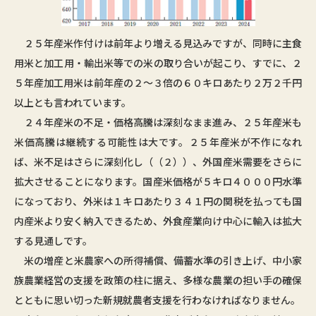
２５年産米作付けは前年より増える見込みですが、同時に主食
用米と加工用・輸出米等での米の取り合いが起こり、すでに、２
５年産加工用米は前年産の２～３倍の６０キロあたり２万２千円
以上とも言われています。
２４年産米の不足・価格高騰は深刻なまま進み、２５年産米も
米価高騰は継続する可能性は大です。２５年産米が不作になれ
ば、米不足はさらに深刻化し（（２））、外国産米需要をさらに
拡大させることになります。国産米価格が５キロ４０００円水準
になっており、外米は１キロあたり３４１円の関税を払っても国
内産米より安く納入できるため、外食産業向け中心に輸入は拡大
する見通しです。
米の増産と米農家への所得補償、備蓄水準の引き上げ、中小家
族農業経営の支援を政策の柱に据え、多様な農業の担い手の確保
とともに思い切った新規就農者支援を行わなければなりません。