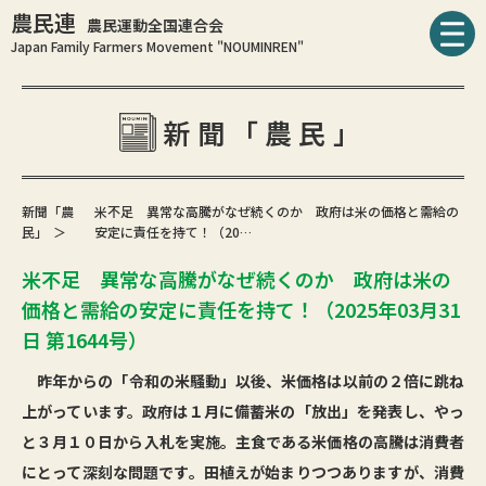
農民連
農民運動全国連合会
Japan Family Farmers Movement "NOUMINREN"
新聞「農民」
新聞「農
米不足 異常な高騰がなぜ続くのか 政府は米の価格と需給の
民」
安定に責任を持て！（20…
米不足 異常な高騰がなぜ続くのか 政府は米の
価格と需給の安定に責任を持て！（2025年03月31
日 第1644号）
昨年からの「令和の米騒動」以後、米価格は以前の２倍に跳ね
上がっています。政府は１月に備蓄米の「放出」を発表し、やっ
と３月１０日から入札を実施。主食である米価格の高騰は消費者
にとって深刻な問題です。田植えが始まりつつありますが、消費