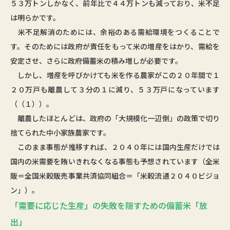
５３万トンしかなく、前年比で４４万トンも減っており、米不足
は明らかです。
米不足解消のためには、余裕のある需給環境をつくることで
す。そのためには政府が責任をもって米の増産をはかり、需給を
安定させ、さらに政府備蓄米の積み増しが必要です。
しかし、増産を呼びかけても米を作る農家がこの２０年間で１
２０万戸も離農して３分の１に減り、５３万戸になっています
（（１））。
離農したほとんどは、政府の「大規模化一辺倒」の政策で切り
捨てられた中小家族農家です。
このまま事態が推移すれば、２０４０年には国内生産だけでは
国内の米需要を賄いきれなくなる事態も予想されています（全米
販＝全国米穀販売事業共済協同組合＝「米穀流通２０４０ビジョ
ン」）。
「需要に応じた生産」の失敗を隠すための備蓄米「放
出」