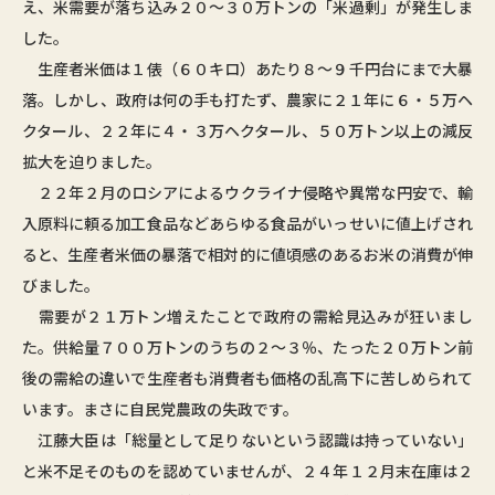
え、米需要が落ち込み２０～３０万トンの「米過剰」が発生しま
した。
生産者米価は１俵（６０キロ）あたり８～９千円台にまで大暴
落。しかし、政府は何の手も打たず、農家に２１年に６・５万ヘ
クタール、２２年に４・３万ヘクタール、５０万トン以上の減反
拡大を迫りました。
２２年２月のロシアによるウクライナ侵略や異常な円安で、輸
入原料に頼る加工食品などあらゆる食品がいっせいに値上げされ
ると、生産者米価の暴落で相対的に値頃感のあるお米の消費が伸
びました。
需要が２１万トン増えたことで政府の需給見込みが狂いまし
た。供給量７００万トンのうちの２～３％、たった２０万トン前
後の需給の違いで生産者も消費者も価格の乱高下に苦しめられて
います。まさに自民党農政の失政です。
江藤大臣は「総量として足りないという認識は持っていない」
と米不足そのものを認めていませんが、２４年１２月末在庫は２