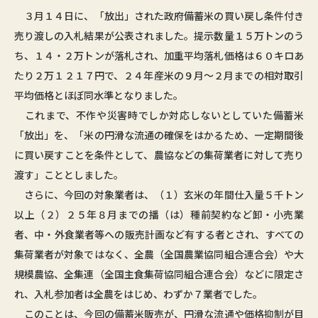
３月１４日に、「放出」された政府備蓄米の買い戻し条件付き
売り渡しの入札結果が公表されました。提示数量１５万トンのう
ち、１４・２万トンが落札され、加重平均落札価格は６０キロあ
たり２万１２１７円で、２４年産米の９月～２月までの相対取引
平均価格とほぼ同水準となりました。
これまで、不作や災害時でしか対応しないとしていた備蓄米
「放出」を、「米の円滑な流通の確保をはかるため、一定期間後
に買い戻すことを条件として、農協などの集荷業者に対して売り
渡す」こととしました。
さらに、今回の対象業者は、（１）玄米の年間仕入量５千トン
以上（２）２５年８月までの播（は）種前契約など卸・小売業
者、中・外食業者等への販売計画など有する者とされ、すべての
集荷業者が対象ではなく、全農（全国農業協同組合連合会）や大
規模農協、全集連（全国主食集荷協同組合連合会）などに限定さ
れ、入札参加者は全農をはじめ、わずか７業者でした。
このことは、今回の備蓄米販売が、円滑な流通や価格抑制が目