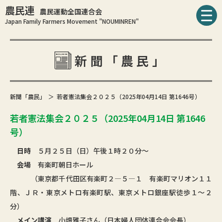
農民連
農民運動全国連合会
Japan Family Farmers Movement "NOUMINREN"
新聞「農民」
新聞「農民」
若者憲法集会２０２５（2025年04月14日 第1646号）
若者憲法集会２０２５（2025年04月14日 第1646
号）
日時
５月２５日（日）午後１時２０分～
会場
有楽町朝日ホール
（東京都千代田区有楽町２―５―１ 有楽町マリオン１１
階、ＪＲ・東京メトロ有楽町駅、東京メトロ銀座駅徒歩１～２
分）
メイン講演
小畑雅子さん（日本婦人団体連合会会長）