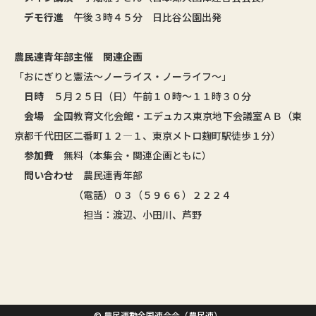
デモ行進
午後３時４５分 日比谷公園出発
農民連青年部主催 関連企画
「おにぎりと憲法～ノーライス・ノーライフ～」
日時
５月２５日（日）午前１０時～１１時３０分
会場
全国教育文化会館・エデュカス東京地下会議室ＡＢ（東
京都千代田区二番町１２―１、東京メトロ麹町駅徒歩１分）
参加費
無料（本集会・関連企画ともに）
問い合わせ
農民連青年部
（電話）０３（５９６６）２２２４
担当：渡辺、小田川、芦野
© 農民運動全国連合会（農民連）