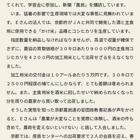
てくれて、学習会に参加し、新聞「農民」を購読しています。
いま、猛暑の影響で生産現場では大変な事態に見舞われていま
す。Ｅさんの法人では、京都府がＪＡと共同で開発した酒と主食
用に使用できる「かけ米」品種とコシヒカリを生産しています。
指定数量を納品しなければなりませんが、高温で収量が確保で
きずに、農協の買取価格が３０キロあたり９０００円の主食用コ
シヒカリを４２００円の加工用米として出荷せざるをえなくなり
ました。
加工用米の交付金は１０アールあたり５万円です。３０キロで
２５００円程度の補てんにしかならず、とても差額は埋められま
せん。また、主食用米を酒米に回したせいで納められなくなった
分を周りの農家から買い取って出荷しました。
そうした実態を知った京都農民連の安田政教書記長が声をかけ
ると、Ｅさんは「農業が大変なことを実際に体験し、酒米の件も
含めて、農政を変えないといけない」と話して入会しました。
京都では、産直センターへの出荷要求で２人の会員を迎え、春