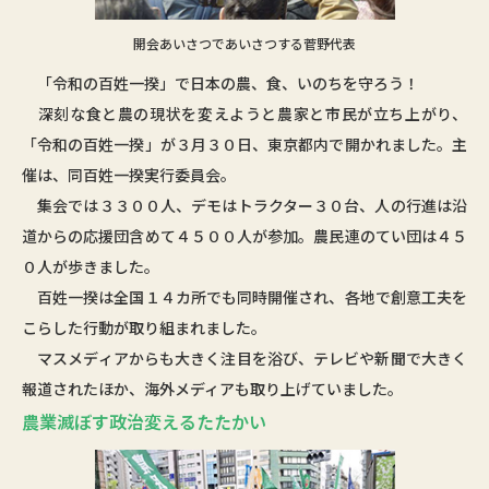
開会あいさつであいさつする菅野代表
「令和の百姓一揆」で日本の農、食、いのちを守ろう！
深刻な食と農の現状を変えようと農家と市民が立ち上がり、
「令和の百姓一揆」が３月３０日、東京都内で開かれました。主
催は、同百姓一揆実行委員会。
集会では３３００人、デモはトラクター３０台、人の行進は沿
道からの応援団含めて４５００人が参加。農民連のてい団は４５
０人が歩きました。
百姓一揆は全国１４カ所でも同時開催され、各地で創意工夫を
こらした行動が取り組まれました。
マスメディアからも大きく注目を浴び、テレビや新聞で大きく
報道されたほか、海外メディアも取り上げていました。
農業滅ぼす政治変えるたたかい