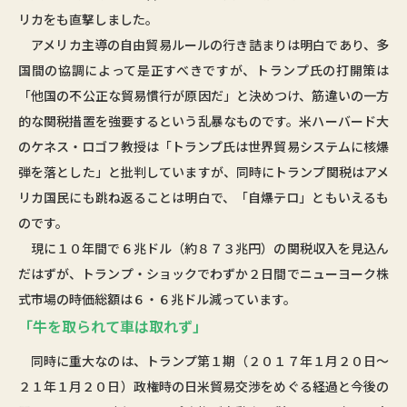
リカをも直撃しました。
アメリカ主導の自由貿易ルールの行き詰まりは明白であり、多
国間の協調によって是正すべきですが、トランプ氏の打開策は
「他国の不公正な貿易慣行が原因だ」と決めつけ、筋違いの一方
的な関税措置を強要するという乱暴なものです。米ハーバード大
のケネス・ロゴフ教授は「トランプ氏は世界貿易システムに核爆
弾を落とした」と批判していますが、同時にトランプ関税はアメ
リカ国民にも跳ね返ることは明白で、「自爆テロ」ともいえるも
のです。
現に１０年間で６兆ドル（約８７３兆円）の関税収入を見込ん
だはずが、トランプ・ショックでわずか２日間でニューヨーク株
式市場の時価総額は６・６兆ドル減っています。
「牛を取られて車は取れず」
同時に重大なのは、トランプ第１期（２０１７年１月２０日～
２１年１月２０日）政権時の日米貿易交渉をめぐる経過と今後の