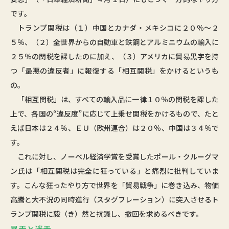
です。
トランプ関税は（１）中国とカナダ・メキシコに２０％～２
５％、（２）全世界からの自動車と鉄鋼とアルミニウムの輸入に
２５％の関税を課したのに加え、（３）アメリカに貿易黒字を持
つ「最悪の違反者」に報復する「相互関税」をかけるというも
の。
「相互関税」は、すべての輸入品に一律１０％の関税を課した
上で、各国の“違反度”に応じて上乗せ関税をかけるもので、たと
えば日本は２４％、ＥＵ（欧州連合）は２０％、中国は３４％で
す。
これに対し、ノーベル経済学賞を受賞したポール・クルーグマ
ン氏は「相互関税は完全に狂っている」と痛烈に批判していま
す。こんな狂ったやり方で世界を「貿易戦争」に巻き込み、物価
高騰と大不況の同時進行（スタグフレーション）に突入させるト
ランプ関税に毅（き）然と抗議し、撤回を求めるべきです。