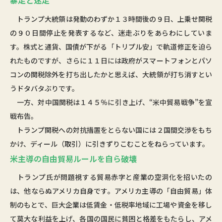
暴走と迷走
トランプ大統領は発動のわずか１３時間後の９日、上乗せ関税
の９０日間停止を発表するなど、迷走ぶりをあらわにしていま
す。株式と通貨、国債が下がる「トリプル安」で軌道修正を迫ら
れたものですが、さらに１１日には政府がスマートフォンとパソ
コンの関税除外を打ち出したかと思えば、大統領が打ち消すとい
うドタバタぶりです。
一方、対中国関税は１４５％に引き上げ、“米中貿易戦争”を宣
戦布告。
トランプ関税への対抗措置をとらない国には２国間交渉をもち
かけ、ディール（取引）に引きずりこむことをねらっています。
米主導の自由貿易ルールを自ら破壊
トランプ氏が問題視する貿易赤字と産業の空洞化を招いたの
は、他ならぬアメリカ自身です。アメリカ主導の「自由貿易」体
制のもとで、巨大企業は低賃金・低税率地域に工場や資金を移し
て莫大な利益を上げ、各国の国民に貧困と格差をもたらし、アメ