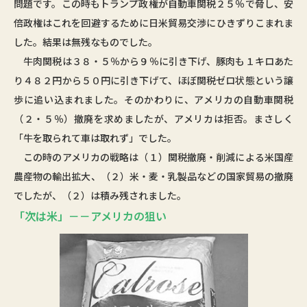
問題です。この時もトランプ政権が自動車関税２５％で脅し、安
倍政権はこれを回避するために日米貿易交渉にひきずりこまれま
した。結果は無残なものでした。
牛肉関税は３８・５％から９％に引き下げ、豚肉も１キロあた
り４８２円から５０円に引き下げて、ほぼ関税ゼロ状態という譲
歩に追い込まれました。そのかわりに、アメリカの自動車関税
（２・５％）撤廃を求めましたが、アメリカは拒否。まさしく
「牛を取られて車は取れず」でした。
この時のアメリカの戦略は（１）関税撤廃・削減による米国産
農産物の輸出拡大、（２）米・麦・乳製品などの国家貿易の撤廃
でしたが、（２）は積み残されました。
「次は米」－－アメリカの狙い