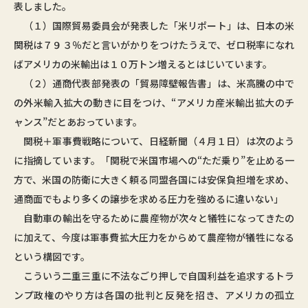
表しました。
（１）国際貿易委員会が発表した「米リポート」は、日本の米
関税は７９３％だと言いがかりをつけたうえで、ゼロ税率になれ
ばアメリカの米輸出は１０万トン増えるとはじいています。
（２）通商代表部発表の「貿易障壁報告書」は、米高騰の中で
の外米輸入拡大の動きに目をつけ、“アメリカ産米輸出拡大のチ
ャンス”だとあおっています。
関税＋軍事費戦略について、日経新聞（４月１日）は次のよう
に指摘しています。「関税で米国市場への“ただ乗り”を止める一
方で、米国の防衛に大きく頼る同盟各国には安保負担増を求め、
通商面でもより多くの譲歩を求める圧力を強めるに違いない」
自動車の輸出を守るために農産物が次々と犠牲になってきたの
に加えて、今度は軍事費拡大圧力をからめて農産物が犠牲になる
という構図です。
こういう二重三重に不法なごり押しで自国利益を追求するトラ
ンプ政権のやり方は各国の批判と反発を招き、アメリカの孤立