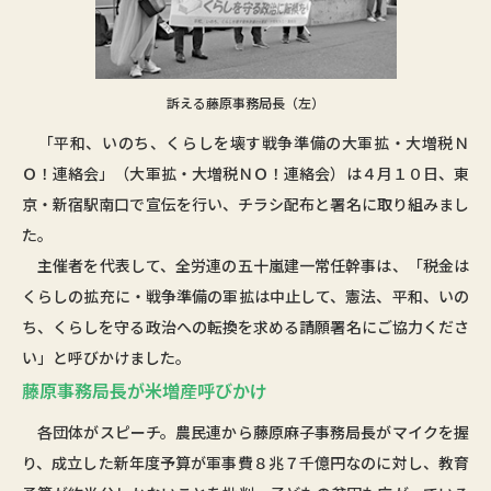
訴える藤原事務局長（左）
「平和、いのち、くらしを壊す戦争準備の大軍拡・大増税Ｎ
Ｏ！連絡会」（大軍拡・大増税ＮＯ！連絡会）は４月１０日、東
京・新宿駅南口で宣伝を行い、チラシ配布と署名に取り組みまし
た。
主催者を代表して、全労連の五十嵐建一常任幹事は、「税金は
くらしの拡充に・戦争準備の軍拡は中止して、憲法、平和、いの
ち、くらしを守る政治への転換を求める請願署名にご協力くださ
い」と呼びかけました。
藤原事務局長が米増産呼びかけ
各団体がスピーチ。農民連から藤原麻子事務局長がマイクを握
り、成立した新年度予算が軍事費８兆７千億円なのに対し、教育